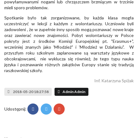
powyłamywanymi nogami lub chrząszczem brzmiącym w trzcinie
mieli sporo problemów.
Spotkanie było tak zorganizowane, by każda klasa mogła
uczestniczyć w lekcji z każdym z wolontariuszy. Uczniowie byli
zadowoleni , że w zupełnie inny sposób mogą poznawać nowe kraje
oraz zawierać nowe znajomości. Pobyt wolontariuszy w Polsce
pokryty jest z środków Komisji Europejskiej pt. "Erasmus+",
wcześniej znanych jako 'Młodzież" i 'Młodzież w Działaniu". W
przyszłym roku szkolnym zaplanowane są warsztaty językowe z
obcokrajowcami, nie wyklucza się również, że tego typu nauka
języka i poznawanie różnych zakątków Europy stanie się tradycją
raszkowskiej szkoły.
Inf. Katarzyna Spiżak
2018-05-20 18:27:58
Admin Admin
Udostępnij: