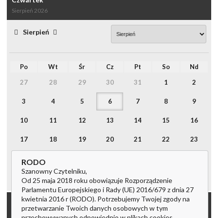
Sierpień 2026
Sierpień
Po
Wt
Śr
Cz
Pt
So
Nd
27
28
29
30
31
1
2
3
4
5
6
7
8
9
10
11
12
13
14
15
16
17
18
19
20
21
22
23
24
25
26
27
28
29
30
RODO
Szanowny Czytelniku,
31
1
2
3
4
5
6
Od 25 maja 2018 roku obowiązuje Rozporządzenie
Parlamentu Europejskiego i Rady (UE) 2016/679 z dnia 27
kwietnia 2016 r (RODO). Potrzebujemy Twojej zgody na
imieniny:
przetwarzanie Twoich danych osobowych w tym
Jakuba, Sławy, Wincentego
przechowywanych odpowiednio w plikach cookies.