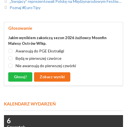
„Swojacy” reprezentowali Polskę na Międzynarodowym Festiwalu Folklorystycznym w Portugalii /foto/
Poznaj #EuroTipy
Głosowanie
Jakim wynikiem zakończą sezon 2026 żużlowcy Moonfin
Malesy Ostrów Wlkp.
Awansują do PGE Ekstraligi
Będą w pierwszej czwórce
Nie awansują do pierwszej czwórki
Głosuj!
Zobacz wyniki
KALENDARZ WYDARZEŃ
6
Czwartek