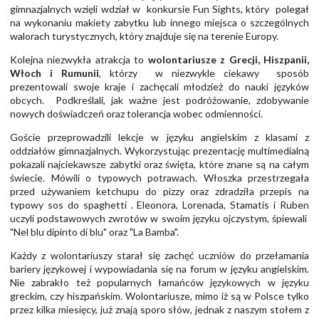
gimnazjalnych wzięli wdział w konkursie Fun Sights, który polegał
na wykonaniu makiety zabytku lub innego miejsca o szczególnych
walorach turystycznych, który znajduje się na terenie Europy.
Kolejna niezwykła atrakcja to
wolontariusze z Grecji, Hiszpanii,
Włoch i Rumunii
, którzy w niezwykle ciekawy sposób
prezentowali swoje kraje i zachęcali młodzież do nauki języków
obcych. Podkreślali, jak ważne jest podróżowanie, zdobywanie
nowych doświadczeń oraz tolerancja wobec odmienności.
Goście przeprowadzili lekcje w języku angielskim z klasami z
oddziałów gimnazjalnych. Wykorzystując prezentację multimedialną
pokazali najciekawsze zabytki oraz święta, które znane są na całym
świecie. Mówili o typowych potrawach. Włoszka przestrzegała
przed używaniem ketchupu do pizzy oraz zdradziła przepis na
typowy sos do spaghetti . Eleonora, Lorenada, Stamatis i Ruben
uczyli podstawowych zwrotów w swoim języku ojczystym, śpiewali
"Nel blu dipinto di blu" oraz "La Bamba".
Każdy z wolontariuszy starał się zachęć uczniów do przełamania
bariery językowej i wypowiadania się na forum w języku angielskim.
Nie zabrakło też popularnych łamańców językowych w języku
greckim, czy hiszpańskim. Wolontariusze, mimo iż są w Polsce tylko
przez kilka miesięcy, już znają sporo słów, jednak z naszym stołem z