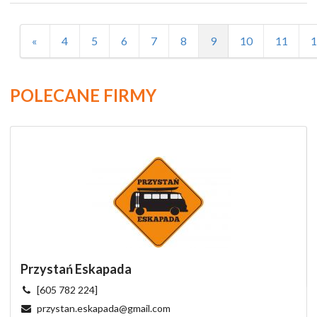
«
4
5
6
7
8
9
10
11
1
POLECANE FIRMY
Przystań Eskapada
[605 782 224]
przystan.eskapada@gmail.com