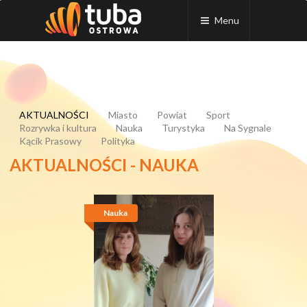
Menu
AKTUALNOŚCI
Miasto
Powiat
Sport
Rozrywka i kultura
Nauka
Turystyka
Na Sygnale
Kącik Prasowy
Polityka
AKTUALNOŚCI - NAUKA
Nauka