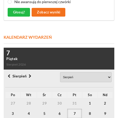
Nie awansują do pierwszej czwórki
Głosuj!
Zobacz wyniki
KALENDARZ WYDARZEŃ
7
Piątek
Sierpień 2026
Sierpień
Po
Wt
Śr
Cz
Pt
So
Nd
27
28
29
30
31
1
2
3
4
5
6
7
8
9