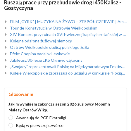
Ruszają prace przy przebudowie drogi 450 Kalisz -
Gostyczyna
FILM „CYRK” | MUZYKA NA ŻYWO – ZESPÓŁ CZERWIE | Amfiteatr
Tour de Konstytucja w Ostrowie Wielkopolskim
XIV Koncert przy ruinach XVII-wiecznej kaplicy loretańskiej w Skrzebowej
Kolejna odsłona żużlowej niemocy
Ostrów Wielkopolski stolicą polskiego żużla
Efekt Chopina nadal w Lewkowie
Jubileusz 80-lecia LKS Ogniwo Łąkociny
„Swojacy” reprezentowali Polskę na Międzynarodowym Festiwalu Folklorystycznym w Portugalii /foto/
Koleje Wielkopolskie zapraszają do udziału w konkursie "Pociąg do Sztuki"
Głosowanie
Jakim wynikiem zakończą sezon 2026 żużlowcy Moonfin
Malesy Ostrów Wlkp.
Awansują do PGE Ekstraligi
Będą w pierwszej czwórce