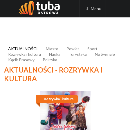
Menu
AKTUALNOŚCI
Miasto
Powiat
Sport
Rozrywka i kultura
Nauka
Turystyka
Na Sygnale
Kącik Prasowy
Polityka
AKTUALNOŚCI - ROZRYWKA I
KULTURA
Rozrywka i kultura