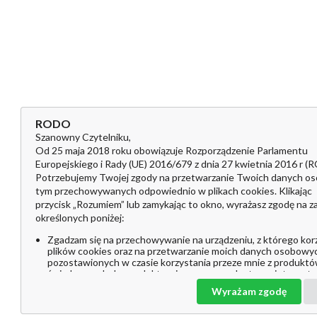
RODO
Szanowny Czytelniku,
Od 25 maja 2018 roku obowiązuje Rozporządzenie Parlamentu
Europejskiego i Rady (UE) 2016/679 z dnia 27 kwietnia 2016 r (
Potrzebujemy Twojej zgody na przetwarzanie Twoich danych 
tym przechowywanych odpowiednio w plikach cookies. Klikając
przycisk „Rozumiem” lub zamykając to okno, wyrażasz zgodę na 
określonych poniżej:
Zgadzam się na przechowywanie na urządzeniu, z którego kor
plików cookies oraz na przetwarzanie moich danych osobowy
pozostawionych w czasie korzystania przeze mnie z produktó
świadczonych drogą elektroniczną w ramach strony interneto
funkcjonalności, w tym także informacji oraz innych parametr
Wyrażam zgodę
zapisywanych w plikach cookies w celach marketingowych, w
profilowanie i w celach analitycznych przez Pdw Dariusz Potasz