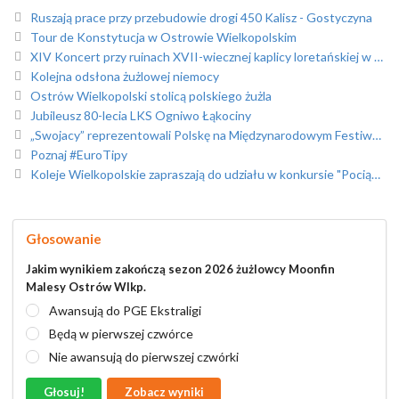
Ruszają prace przy przebudowie drogi 450 Kalisz - Gostyczyna
Tour de Konstytucja w Ostrowie Wielkopolskim
XIV Koncert przy ruinach XVII-wiecznej kaplicy loretańskiej w Skrzebowej
Kolejna odsłona żużlowej niemocy
Ostrów Wielkopolski stolicą polskiego żużla
Jubileusz 80-lecia LKS Ogniwo Łąkociny
„Swojacy” reprezentowali Polskę na Międzynarodowym Festiwalu Folklorystycznym w Portugalii /foto/
Poznaj #EuroTipy
Koleje Wielkopolskie zapraszają do udziału w konkursie "Pociąg do Sztuki"
Głosowanie
Jakim wynikiem zakończą sezon 2026 żużlowcy Moonfin
Malesy Ostrów Wlkp.
Awansują do PGE Ekstraligi
Będą w pierwszej czwórce
Nie awansują do pierwszej czwórki
Głosuj!
Zobacz wyniki