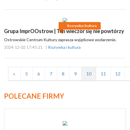
Rozrywka i kultura
Grupa ImprOOstrow | Ten wieczór się nie powtórzy
Ostrowskie Centrum Kultury zaprasza wyjątkowe wydarzenie.
2024-12-02 17:45:21
|
Rozrywka i kultura
«
5
6
7
8
9
10
11
12
POLECANE FIRMY