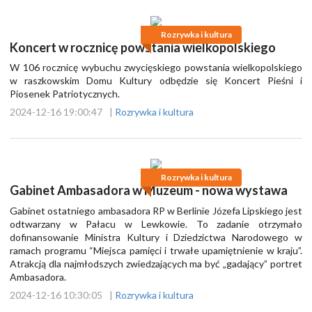
Rozrywka i kultura
Koncert w rocznicę powstania wielkopolskiego
W 106 rocznicę wybuchu zwycięskiego powstania wielkopolskiego
w raszkowskim Domu Kultury odbędzie się Koncert Pieśni i
Piosenek Patriotycznych.
2024-12-16 19:00:47
|
Rozrywka i kultura
Rozrywka i kultura
Gabinet Ambasadora w Muzeum - nowa wystawa
Gabinet ostatniego ambasadora RP w Berlinie Józefa Lipskiego jest
odtwarzany w Pałacu w Lewkowie. To zadanie otrzymało
dofinansowanie Ministra Kultury i Dziedzictwa Narodowego w
ramach programu “Miejsca pamięci i trwałe upamiętnienie w kraju”.
Atrakcją dla najmłodszych zwiedzających ma być „gadający” portret
Ambasadora.
2024-12-16 10:30:05
|
Rozrywka i kultura