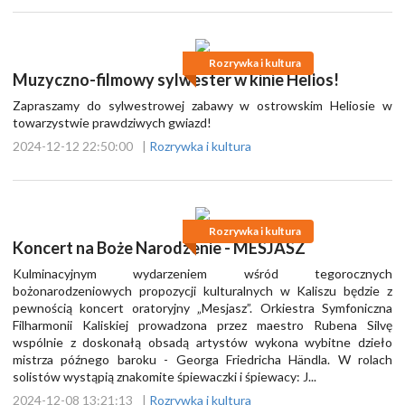
Rozrywka i kultura
Muzyczno-filmowy sylwester w kinie Helios!
Zapraszamy do sylwestrowej zabawy w ostrowskim Heliosie w
towarzystwie prawdziwych gwiazd!
2024-12-12 22:50:00
|
Rozrywka i kultura
Rozrywka i kultura
Koncert na Boże Narodzenie - MESJASZ
Kulminacyjnym wydarzeniem wśród tegorocznych
bożonarodzeniowych propozycji kulturalnych w Kaliszu będzie z
pewnością koncert oratoryjny „Mesjasz”. Orkiestra Symfoniczna
Filharmonii Kaliskiej prowadzona przez maestro Rubena Silvę
wspólnie z doskonałą obsadą artystów wykona wybitne dzieło
mistrza późnego baroku - Georga Friedricha Händla. W rolach
solistów wystąpią znakomite śpiewaczki i śpiewacy: J...
2024-12-08 13:21:13
|
Rozrywka i kultura