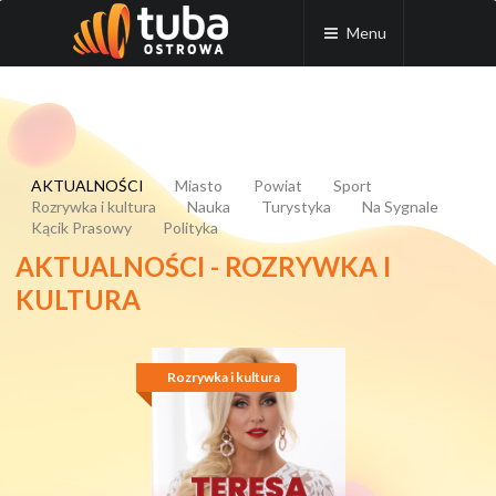
Menu
AKTUALNOŚCI
Miasto
Powiat
Sport
Rozrywka i kultura
Nauka
Turystyka
Na Sygnale
Kącik Prasowy
Polityka
AKTUALNOŚCI - ROZRYWKA I
KULTURA
Rozrywka i kultura