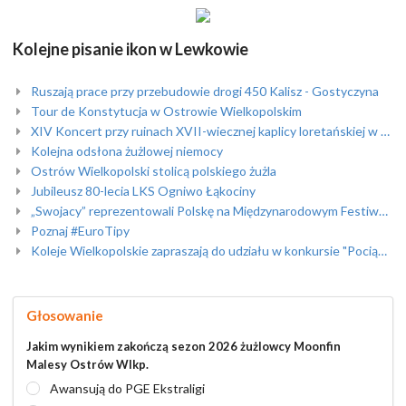
Kolejne pisanie ikon w Lewkowie
Ruszają prace przy przebudowie drogi 450 Kalisz - Gostyczyna
Tour de Konstytucja w Ostrowie Wielkopolskim
XIV Koncert przy ruinach XVII-wiecznej kaplicy loretańskiej w Skrzebowej
Kolejna odsłona żużlowej niemocy
Ostrów Wielkopolski stolicą polskiego żużla
Jubileusz 80-lecia LKS Ogniwo Łąkociny
„Swojacy” reprezentowali Polskę na Międzynarodowym Festiwalu Folklorystycznym w Portugalii /foto/
Poznaj #EuroTipy
Koleje Wielkopolskie zapraszają do udziału w konkursie "Pociąg do Sztuki"
Głosowanie
Jakim wynikiem zakończą sezon 2026 żużlowcy Moonfin
Malesy Ostrów Wlkp.
Awansują do PGE Ekstraligi