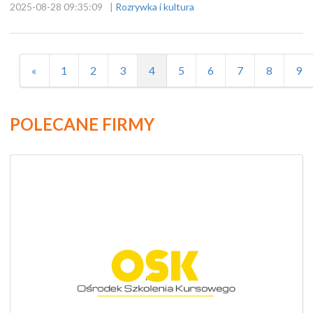
2025-08-28 09:35:09
|
Rozrywka i kultura
«
1
2
3
4
5
6
7
8
9
POLECANE FIRMY