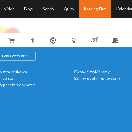
Video
Blogi
Sondy
Quizy
Katalog Firm
Kalenda
Pokaż wszystkie...
ostka brukowa
Okna/ drzwi/ bramy
iece c.o.
Sklepy ogólnobudowlane
yposażenie wnętrz