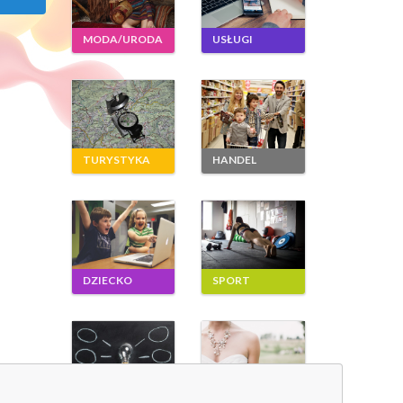
MODA/URODA
USŁUGI
TURYSTYKA
HANDEL
DZIECKO
SPORT
NAUKA
WESELNIK