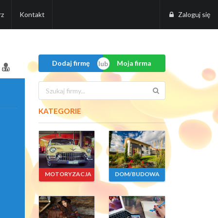
rz
Kontakt
Zaloguj się
Dodaj firmę
Moja firma
KATEGORIE
MOTORYZACJA
DOM/BUDOWA