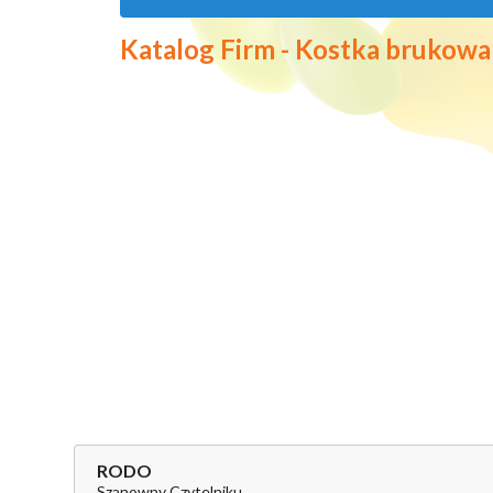
Katalog Firm - Kostka brukowa
RODO
Szanowny Czytelniku,