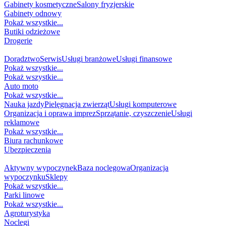
Gabinety kosmetyczne
Salony fryzjerskie
Gabinety odnowy
Pokaż wszystkie...
Butiki odzieżowe
Drogerie
USŁUGI
Doradztwo
Serwis
Usługi branżowe
Usługi finansowe
Pokaż wszystkie...
Pokaż wszystkie...
Auto moto
Pokaż wszystkie...
Nauka jazdy
Pielęgnacja zwierząt
Usługi komputerowe
Organizacja i oprawa imprez
Sprzątanie, czyszczenie
Usługi
reklamowe
Pokaż wszystkie...
Biura rachunkowe
Ubezpieczenia
TURYSTYKA I REKREACJA
Aktywny wypoczynek
Baza noclegowa
Organizacja
wypoczynku
Sklepy
Pokaż wszystkie...
Parki linowe
Pokaż wszystkie...
Agroturystyka
Noclegi