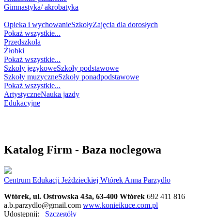
Gimnastyka/ akrobatyka
NAUKA
Opieka i wychowanie
Szkoły
Zajęcia dla dorosłych
Pokaż wszystkie...
Przedszkola
Żłobki
Pokaż wszystkie...
Szkoły językowe
Szkoły podstawowe
Szkoły muzyczne
Szkoły ponadpodstawowe
Pokaż wszystkie...
Artystyczne
Nauka jazdy
Edukacyjne
WESELNIK
NA GŁODA
NA ZDROWIE
Katalog Firm - Baza noclegowa
Centrum Edukacji Jeździeckiej Wtórek Anna Parzydło
Wtórek, ul. Ostrowska 43a, 63-400 Wtórek
692 411 816
a.b.parzydlo@gmail.com
www.konieikuce.com.pl
Udostępnij:
Szczegóły