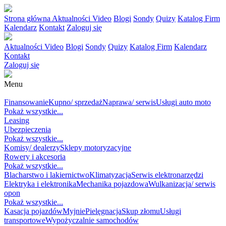
Strona główna
Aktualności
Video
Blogi
Sondy
Quizy
Katalog Firm
Kalendarz
Kontakt
Zaloguj się
Aktualności
Video
Blogi
Sondy
Quizy
Katalog Firm
Kalendarz
Kontakt
Zaloguj się
Menu
MOTORYZACJA
Finansowanie
Kupno/ sprzedaż
Naprawa/ serwis
Usługi auto moto
Pokaż wszystkie...
Leasing
Ubezpieczenia
Pokaż wszystkie...
Komisy/ dealerzy
Sklepy motoryzacyjne
Rowery i akcesoria
Pokaż wszystkie...
Blacharstwo i lakiernictwo
Klimatyzacja
Serwis elektronarzędzi
Elektryka i elektronika
Mechanika pojazdowa
Wulkanizacja/ serwis
opon
Pokaż wszystkie...
Kasacja pojazdów
Myjnie
Pielęgnacja
Skup złomu
Usługi
transportowe
Wypożyczalnie samochodów