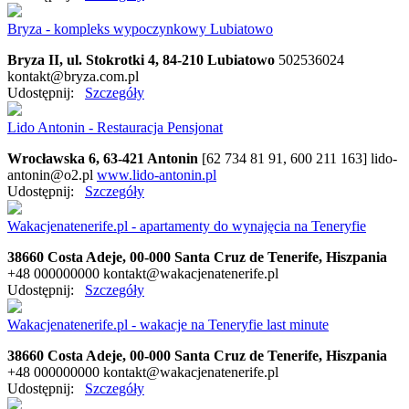
Bryza - kompleks wypoczynkowy Lubiatowo
Bryza II, ul. Stokrotki 4, 84-210 Lubiatowo
502536024
kontakt@bryza.com.pl
Udostępnij:
Szczegóły
Lido Antonin - Restauracja Pensjonat
Wrocławska 6, 63-421 Antonin
[62 734 81 91, 600 211 163]
lido-
antonin@o2.pl
www.lido-antonin.pl
Udostępnij:
Szczegóły
Wakacjenatenerife.pl - apartamenty do wynajęcia na Teneryfie
38660 Costa Adeje, 00-000 Santa Cruz de Tenerife, Hiszpania
+48 000000000
kontakt@wakacjenatenerife.pl
Udostępnij:
Szczegóły
Wakacjenatenerife.pl - wakacje na Teneryfie last minute
38660 Costa Adeje, 00-000 Santa Cruz de Tenerife, Hiszpania
+48 000000000
kontakt@wakacjenatenerife.pl
Udostępnij:
Szczegóły