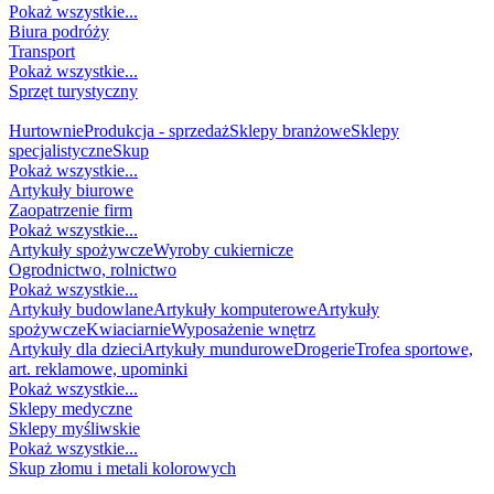
Pokaż wszystkie...
Biura podróży
Transport
Pokaż wszystkie...
Sprzęt turystyczny
HANDEL
Hurtownie
Produkcja - sprzedaż
Sklepy branżowe
Sklepy
specjalistyczne
Skup
Pokaż wszystkie...
Artykuły biurowe
Zaopatrzenie firm
Pokaż wszystkie...
Artykuły spożywcze
Wyroby cukiernicze
Ogrodnictwo, rolnictwo
Pokaż wszystkie...
Artykuły budowlane
Artykuły komputerowe
Artykuły
spożywcze
Kwiaciarnie
Wyposażenie wnętrz
Artykuły dla dzieci
Artykuły mundurowe
Drogerie
Trofea sportowe,
art. reklamowe, upominki
Pokaż wszystkie...
Sklepy medyczne
Sklepy myśliwskie
Pokaż wszystkie...
Skup złomu i metali kolorowych
DZIECKO