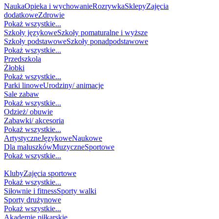
Nauka
Opieka i wychowanie
Rozrywka
Sklepy
Zajęcia
dodatkowe
Zdrowie
Pokaż wszystkie...
Szkoły językowe
Szkoły pomaturalne i wyższe
Szkoły podstawowe
Szkoły ponadpodstawowe
Pokaż wszystkie...
Przedszkola
Żłobki
Pokaż wszystkie...
Parki linowe
Urodziny/ animacje
Sale zabaw
Pokaż wszystkie...
Odzież/ obuwie
Zabawki/ akcesoria
Pokaż wszystkie...
Artystyczne
Językowe
Naukowe
Dla maluszków
Muzyczne
Sportowe
Pokaż wszystkie...
SPORT
Kluby
Zajęcia sportowe
Pokaż wszystkie...
Siłownie i fitness
Sporty walki
Sporty drużynowe
Pokaż wszystkie...
Akademie piłkarskie