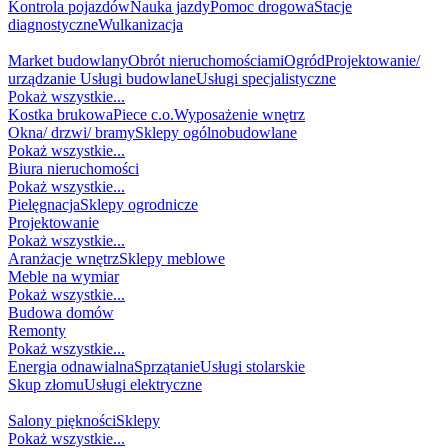
Kontrola pojazdów
Nauka jazdy
Pomoc drogowa
Stacje
diagnostyczne
Wulkanizacja
DOM / BUDOWA
Market budowlany
Obrót nieruchomościami
Ogród
Projektowanie/
urządzanie
Usługi budowlane
Usługi specjalistyczne
Pokaż wszystkie...
Kostka brukowa
Piece c.o.
Wyposażenie wnętrz
Okna/ drzwi/ bramy
Sklepy ogólnobudowlane
Pokaż wszystkie...
Biura nieruchomości
Pokaż wszystkie...
Pielęgnacja
Sklepy ogrodnicze
Projektowanie
Pokaż wszystkie...
Aranżacje wnętrz
Sklepy meblowe
Meble na wymiar
Pokaż wszystkie...
Budowa domów
Remonty
Pokaż wszystkie...
Energia odnawialna
Sprzątanie
Usługi stolarskie
Skup złomu
Usługi elektryczne
MODA I URODA
Salony piękności
Sklepy
Pokaż wszystkie...