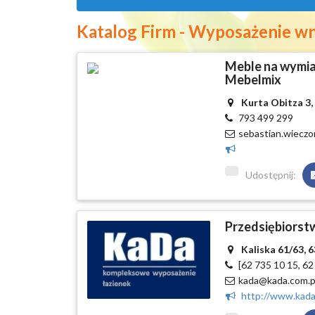
Katalog Firm - Wyposażenie w
Meble na wymiar
Mebelmix
Kurta Obitza 3,
793 499 299
sebastian.wiecz
Udostępnij:
Przedsiębiors
Kaliska 61/63, 
[62 735 10 15, 62
kada@kada.com.p
http://www.kada