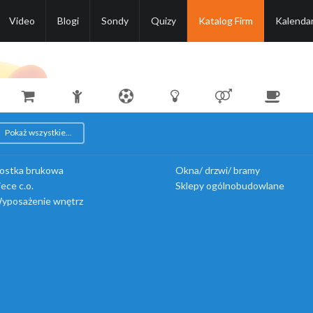
Video
Blogi
Sondy
Quizy
Katalog Firm
Kalenda
Pokaż wszystkie...
ostka brukowa
Okna/ drzwi/ bramy
iece c.o.
Sklepy ogólnobudowlane
yposażenie wnętrz