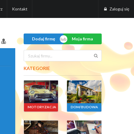
rz
Kontakt
Zaloguj się
Dodaj firmę
Moja firma
KATEGORIE
MOTORYZACJA
DOM/BUDOWA