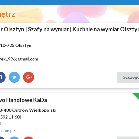
nętrz
 Olsztyn | Szafy na wymiar | Kuchnie na wymiar Olsztyn
 10-725 Olsztyn
orek1996@gmail.com
Szczeg
two Handlowe KaDa
63-400 Ostrów Wielkopolski
 592 11 60]
l
.com.pl/