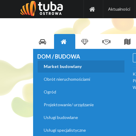
Aktualności
DOM / BUDOWA
Market budowlany
K
Obrót nieruchomościami
P
W
Ogród
Projektowanie/ urządzanie
Usługi budowlane
Usługi specjalistyczne