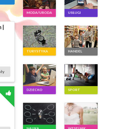
MODA/URODA
USŁUGI
 |
TURYSTYKA
HANDEL
óły
DZIECKO
SPORT
NAUKA
WESELNIK