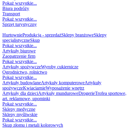
Pokaż wszystkie...
Biura podróży
Transport
Pokaż wszystkie...
Sprzęt turystyczny
HANDEL
Hurtownie
Produkcja - sprzedaż
Sklepy branżowe
Sklepy
specjalistyczne
Skup
Pokaż wszystkie...
Artykuły biurowe
Zaopatrzenie firm
Pokaż wszystkie...
Artykuły spożywcze
Wyroby cukiernicze
Ogrodnictwo, rolnictwo
Pokaż wszystkie...
Artykuły budowlane
Artykuły komputerowe
Artykuły
spożywcze
Kwiaciarnie
Wyposażenie wnętrz
Artykuły dla dzieci
Artykuły mundurowe
Drogerie
Trofea sportowe,
art. reklamowe, upominki
Pokaż wszystkie...
Sklepy medyczne
Sklepy myśliwskie
Pokaż wszystkie...
Skup złomu i metali kolorowych
DZIECKO