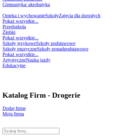
Gimnastyka/ akrobatyka
NAUKA
Opieka i wychowanie
Szkoły
Zajęcia dla dorosłych
Pokaż wszystkie...
Przedszkola
Żłobki
Pokaż wszystkie...
Szkoły językowe
Szkoły podstawowe
Szkoły muzyczne
Szkoły ponadpodstawowe
Pokaż wszystkie...
Artystyczne
Nauka jazdy
Edukacyjne
WESELNIK
NA GŁODA
NA ZDROWIE
Katalog Firm - Drogerie
Dodaj firmę
Moja firma