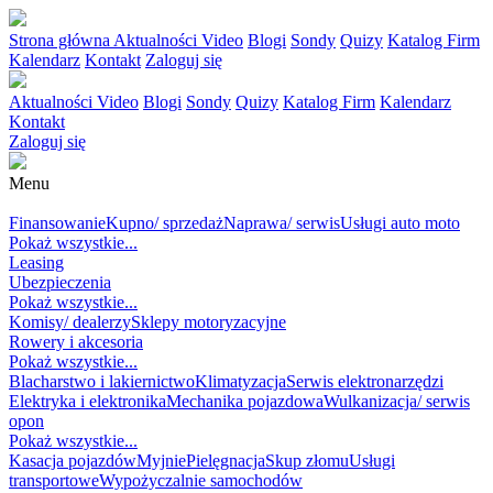
Strona główna
Aktualności
Video
Blogi
Sondy
Quizy
Katalog Firm
Kalendarz
Kontakt
Zaloguj się
Aktualności
Video
Blogi
Sondy
Quizy
Katalog Firm
Kalendarz
Kontakt
Zaloguj się
Menu
MOTORYZACJA
Finansowanie
Kupno/ sprzedaż
Naprawa/ serwis
Usługi auto moto
Pokaż wszystkie...
Leasing
Ubezpieczenia
Pokaż wszystkie...
Komisy/ dealerzy
Sklepy motoryzacyjne
Rowery i akcesoria
Pokaż wszystkie...
Blacharstwo i lakiernictwo
Klimatyzacja
Serwis elektronarzędzi
Elektryka i elektronika
Mechanika pojazdowa
Wulkanizacja/ serwis
opon
Pokaż wszystkie...
Kasacja pojazdów
Myjnie
Pielęgnacja
Skup złomu
Usługi
transportowe
Wypożyczalnie samochodów