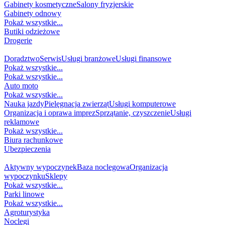
Gabinety kosmetyczne
Salony fryzjerskie
Gabinety odnowy
Pokaż wszystkie...
Butiki odzieżowe
Drogerie
USŁUGI
Doradztwo
Serwis
Usługi branżowe
Usługi finansowe
Pokaż wszystkie...
Pokaż wszystkie...
Auto moto
Pokaż wszystkie...
Nauka jazdy
Pielęgnacja zwierząt
Usługi komputerowe
Organizacja i oprawa imprez
Sprzątanie, czyszczenie
Usługi
reklamowe
Pokaż wszystkie...
Biura rachunkowe
Ubezpieczenia
TURYSTYKA I REKREACJA
Aktywny wypoczynek
Baza noclegowa
Organizacja
wypoczynku
Sklepy
Pokaż wszystkie...
Parki linowe
Pokaż wszystkie...
Agroturystyka
Noclegi