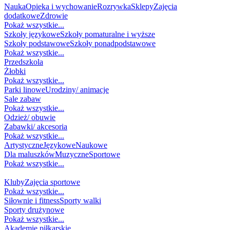
Nauka
Opieka i wychowanie
Rozrywka
Sklepy
Zajęcia
dodatkowe
Zdrowie
Pokaż wszystkie...
Szkoły językowe
Szkoły pomaturalne i wyższe
Szkoły podstawowe
Szkoły ponadpodstawowe
Pokaż wszystkie...
Przedszkola
Żłobki
Pokaż wszystkie...
Parki linowe
Urodziny/ animacje
Sale zabaw
Pokaż wszystkie...
Odzież/ obuwie
Zabawki/ akcesoria
Pokaż wszystkie...
Artystyczne
Językowe
Naukowe
Dla maluszków
Muzyczne
Sportowe
Pokaż wszystkie...
SPORT
Kluby
Zajęcia sportowe
Pokaż wszystkie...
Siłownie i fitness
Sporty walki
Sporty drużynowe
Pokaż wszystkie...
Akademie piłkarskie