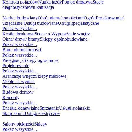
Kontrola pojazdów
Nauka jazdy
Pomoc drogowa
Stacje
diagnostyczne
Wulkanizacja
DOM / BUDOWA
Market budowlany
Obrót nieruchomościami
Ogród
Projektowanie/
urządzanie
Usługi budowlane
Usługi specjalistyczne
Pokaż wszystkie...
Kostka brukowa
Piece c.o.
Wyposażenie wnętrz
Okna/ drzwi/ bramy
Sklepy ogólnobudowlane
Pokaż wszystkie...
Biura nieruchomości
Pokaż wszystkie...
Pielęgnacja
Sklepy ogrodnicze
Projektowanie
Pokaż wszystkie...
Aranżacje wnętrz
Sklepy meblowe
Meble na wymiar
Pokaż wszystkie...
Budowa domów
Remonty
Pokaż wszystkie...
Energia odnawialna
Sprzątanie
Usługi stolarskie
Skup złomu
Usługi elektryczne
MODA I URODA
Salony piękności
Sklepy
Pokaż wszystkie...