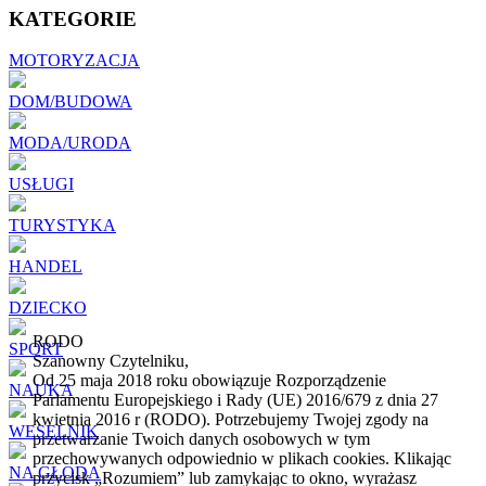
KATEGORIE
MOTORYZACJA
DOM/BUDOWA
MODA/URODA
USŁUGI
TURYSTYKA
HANDEL
DZIECKO
RODO
SPORT
Szanowny Czytelniku,
Od 25 maja 2018 roku obowiązuje Rozporządzenie
NAUKA
Parlamentu Europejskiego i Rady (UE) 2016/679 z dnia 27
kwietnia 2016 r (RODO). Potrzebujemy Twojej zgody na
WESELNIK
przetwarzanie Twoich danych osobowych w tym
przechowywanych odpowiednio w plikach cookies. Klikając
NA GŁODA
przycisk „Rozumiem” lub zamykając to okno, wyrażasz