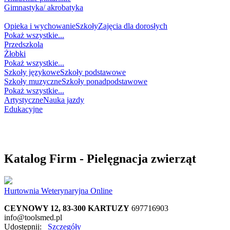
Gimnastyka/ akrobatyka
NAUKA
Opieka i wychowanie
Szkoły
Zajęcia dla dorosłych
Pokaż wszystkie...
Przedszkola
Żłobki
Pokaż wszystkie...
Szkoły językowe
Szkoły podstawowe
Szkoły muzyczne
Szkoły ponadpodstawowe
Pokaż wszystkie...
Artystyczne
Nauka jazdy
Edukacyjne
WESELNIK
NA GŁODA
NA ZDROWIE
Katalog Firm - Pielęgnacja zwierząt
Hurtownia Weterynaryjna Online
CEYNOWY 12, 83-300 KARTUZY
697716903
info@toolsmed.pl
Udostępnij:
Szczegóły