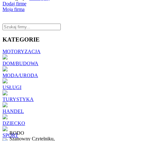
Dodaj firmę
Moja firma
KATEGORIE
MOTORYZACJA
DOM/BUDOWA
MODA/URODA
USŁUGI
TURYSTYKA
HANDEL
DZIECKO
RODO
SPORT
Szanowny Czytelniku,