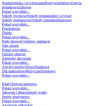
Nauka
Opieka i wychowanie
Rozrywka
Sklepy
Zajęcia
dodatkowe
Zdrowie
Pokaż wszystkie...
Szkoły językowe
Szkoły pomaturalne i wyższe
Szkoły podstawowe
Szkoły ponadpodstawowe
Pokaż wszystkie...
Przedszkola
Żłobki
Pokaż wszystkie...
Parki linowe
Urodziny/ animacje
Sale zabaw
Pokaż wszystkie...
Odzież/ obuwie
Zabawki/ akcesoria
Pokaż wszystkie...
Artystyczne
Językowe
Naukowe
Dla maluszków
Muzyczne
Sportowe
Pokaż wszystkie...
SPORT
Kluby
Zajęcia sportowe
Pokaż wszystkie...
Siłownie i fitness
Sporty walki
Sporty drużynowe
Pokaż wszystkie...
Akademie piłkarskie