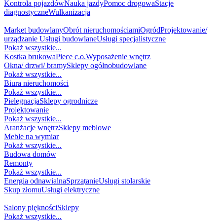
Kontrola pojazdów
Nauka jazdy
Pomoc drogowa
Stacje
diagnostyczne
Wulkanizacja
DOM / BUDOWA
Market budowlany
Obrót nieruchomościami
Ogród
Projektowanie/
urządzanie
Usługi budowlane
Usługi specjalistyczne
Pokaż wszystkie...
Kostka brukowa
Piece c.o.
Wyposażenie wnętrz
Okna/ drzwi/ bramy
Sklepy ogólnobudowlane
Pokaż wszystkie...
Biura nieruchomości
Pokaż wszystkie...
Pielęgnacja
Sklepy ogrodnicze
Projektowanie
Pokaż wszystkie...
Aranżacje wnętrz
Sklepy meblowe
Meble na wymiar
Pokaż wszystkie...
Budowa domów
Remonty
Pokaż wszystkie...
Energia odnawialna
Sprzątanie
Usługi stolarskie
Skup złomu
Usługi elektryczne
MODA I URODA
Salony piękności
Sklepy
Pokaż wszystkie...