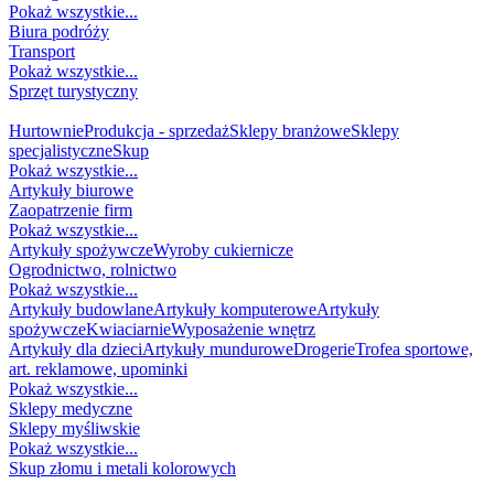
Pokaż wszystkie...
Biura podróży
Transport
Pokaż wszystkie...
Sprzęt turystyczny
HANDEL
Hurtownie
Produkcja - sprzedaż
Sklepy branżowe
Sklepy
specjalistyczne
Skup
Pokaż wszystkie...
Artykuły biurowe
Zaopatrzenie firm
Pokaż wszystkie...
Artykuły spożywcze
Wyroby cukiernicze
Ogrodnictwo, rolnictwo
Pokaż wszystkie...
Artykuły budowlane
Artykuły komputerowe
Artykuły
spożywcze
Kwiaciarnie
Wyposażenie wnętrz
Artykuły dla dzieci
Artykuły mundurowe
Drogerie
Trofea sportowe,
art. reklamowe, upominki
Pokaż wszystkie...
Sklepy medyczne
Sklepy myśliwskie
Pokaż wszystkie...
Skup złomu i metali kolorowych
DZIECKO