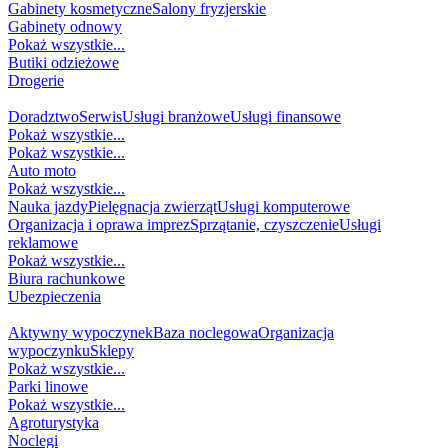
Gabinety kosmetyczne
Salony fryzjerskie
Gabinety odnowy
Pokaż wszystkie...
Butiki odzieżowe
Drogerie
USŁUGI
Doradztwo
Serwis
Usługi branżowe
Usługi finansowe
Pokaż wszystkie...
Pokaż wszystkie...
Auto moto
Pokaż wszystkie...
Nauka jazdy
Pielęgnacja zwierząt
Usługi komputerowe
Organizacja i oprawa imprez
Sprzątanie, czyszczenie
Usługi
reklamowe
Pokaż wszystkie...
Biura rachunkowe
Ubezpieczenia
TURYSTYKA I REKREACJA
Aktywny wypoczynek
Baza noclegowa
Organizacja
wypoczynku
Sklepy
Pokaż wszystkie...
Parki linowe
Pokaż wszystkie...
Agroturystyka
Noclegi