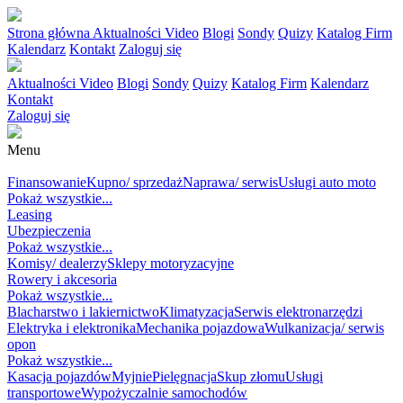
Strona główna
Aktualności
Video
Blogi
Sondy
Quizy
Katalog Firm
Kalendarz
Kontakt
Zaloguj się
Aktualności
Video
Blogi
Sondy
Quizy
Katalog Firm
Kalendarz
Kontakt
Zaloguj się
Menu
MOTORYZACJA
Finansowanie
Kupno/ sprzedaż
Naprawa/ serwis
Usługi auto moto
Pokaż wszystkie...
Leasing
Ubezpieczenia
Pokaż wszystkie...
Komisy/ dealerzy
Sklepy motoryzacyjne
Rowery i akcesoria
Pokaż wszystkie...
Blacharstwo i lakiernictwo
Klimatyzacja
Serwis elektronarzędzi
Elektryka i elektronika
Mechanika pojazdowa
Wulkanizacja/ serwis
opon
Pokaż wszystkie...
Kasacja pojazdów
Myjnie
Pielęgnacja
Skup złomu
Usługi
transportowe
Wypożyczalnie samochodów