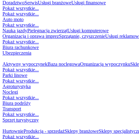
Doradztwo
Serwis
Usługi branżowe
Usługi finansowe
Pokaż wszystkie...
Pokaż wszystkie...
Auto moto
Pokaż wszystkie...
Nauka jazdy
Pielęgnacja zwierząt
Usługi komputerowe
Organizacja i oprawa imprez
Sprzątanie, czyszczenie
Usługi reklamow
Pokaż wszystkie...
Biura rachunkowe
Ubezpieczenia
TURYSTYKA I REKREACJA
Aktywny wypoczynek
Baza noclegowa
Organizacja wypoczynku
Skl
Pokaż wszystkie...
Parki linowe
Pokaż wszystkie...
Agroturystyka
Noclegi
Pokaż wszystkie...
Biura podróży
Transport
Pokaż wszystkie...
Sprzęt turystyczny
HANDEL
Hurtownie
Produkcja - sprzedaż
Sklepy branżowe
Sklepy specjalistycz
Pokaż wszystkie...