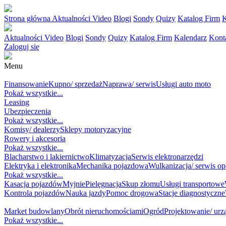
Strona główna
Aktualności
Video
Blogi
Sondy
Quizy
Katalog Firm
K
Aktualności
Video
Blogi
Sondy
Quizy
Katalog Firm
Kalendarz
Kont
Zaloguj się
Menu
MOTORYZACJA
Finansowanie
Kupno/ sprzedaż
Naprawa/ serwis
Usługi auto moto
Pokaż wszystkie...
Leasing
Ubezpieczenia
Pokaż wszystkie...
Komisy/ dealerzy
Sklepy motoryzacyjne
Rowery i akcesoria
Pokaż wszystkie...
Blacharstwo i lakiernictwo
Klimatyzacja
Serwis elektronarzędzi
Elektryka i elektronika
Mechanika pojazdowa
Wulkanizacja/ serwis o
Pokaż wszystkie...
Kasacja pojazdów
Myjnie
Pielęgnacja
Skup złomu
Usługi transportowe
Kontrola pojazdów
Nauka jazdy
Pomoc drogowa
Stacje diagnostyczne
DOM / BUDOWA
Market budowlany
Obrót nieruchomościami
Ogród
Projektowanie/ ur
Pokaż wszystkie...