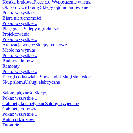
Kostka brukowa
Piece c.o.
Wyposażenie wnętrz
Okna/ drzwi/ bramy
Sklepy ogólnobudowlane
Pokaż wszystkie...
Biura nieruchomości
Pokaż wszystkie...
Pielęgnacja
Sklepy ogrodnicze
Projektowanie
Pokaż wszystkie...
Aranżacje wnętrz
Sklepy meblowe
Meble na wymiar
Pokaż wszystkie...
Budowa domów
Remonty
Pokaż wszystkie...
Energia odnawialna
Sprzątanie
Usługi stolarskie
Skup złomu
Usługi elektryczne
MODA I URODA
Salony piękności
Sklepy
Pokaż wszystkie...
Gabinety kosmetyczne
Salony fryzjerskie
Gabinety odnowy
Pokaż wszystkie...
Butiki odzieżowe
Drogerie
USŁUGI