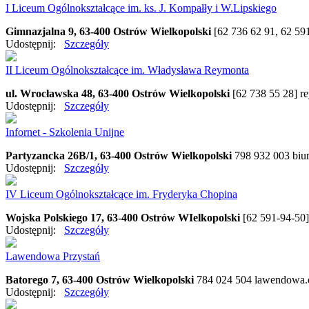
I Liceum Ogólnokształcące im. ks. J. Kompałły i W.Lipskiego
Gimnazjalna 9, 63-400 Ostrów Wielkopolski
[62 736 62 91, 62 59
Udostępnij:
Szczegóły
II Liceum Ogólnokształcące im. Władysława Reymonta
ul. Wrocławska 48, 63-400 Ostrów Wielkopolski
[62 738 55 28]
r
Udostępnij:
Szczegóły
Infornet - Szkolenia Unijne
Partyzancka 26B/1, 63-400 Ostrów Wielkopolski
798 932 003
biu
Udostępnij:
Szczegóły
IV Liceum Ogólnokształcące im. Fryderyka Chopina
Wojska Polskiego 17, 63-400 Ostrów WIelkopolski
[62 591-94-50
Udostępnij:
Szczegóły
Lawendowa Przystań
Batorego 7, 63-400 Ostrów Wielkopolski
784 024 504
lawendowa.
Udostępnij:
Szczegóły