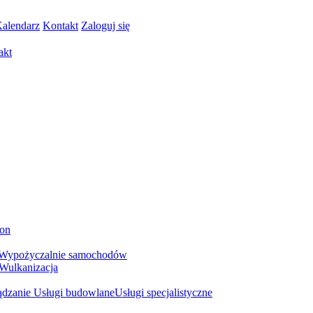
alendarz
Kontakt
Zaloguj się
akt
pon
Wypożyczalnie samochodów
Wulkanizacja
ządzanie
Usługi budowlane
Usługi specjalistyczne