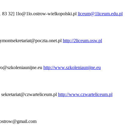
1 83 32]
1lo@1lo.ostrow-wielkopolski.pl
liceum@1liceum.edu.pl
eymontsekretariat@poczta.onet.pl
http://2liceum.osw.pl
ro@szkoleniaunijne.eu
http://www.szkoleniaunijne.eu
]
sekretariat@czwarteliceum.pl
http://www.czwarteliceum.pl
ostrow@gmail.com