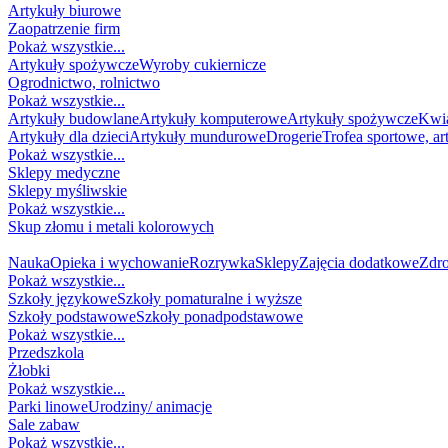
Artykuły biurowe
Zaopatrzenie firm
Pokaż wszystkie...
Artykuły spożywcze
Wyroby cukiernicze
Ogrodnictwo, rolnictwo
Pokaż wszystkie...
Artykuły budowlane
Artykuły komputerowe
Artykuły spożywcze
Kwia
Artykuły dla dzieci
Artykuły mundurowe
Drogerie
Trofea sportowe, a
Pokaż wszystkie...
Sklepy medyczne
Sklepy myśliwskie
Pokaż wszystkie...
Skup złomu i metali kolorowych
DZIECKO
Nauka
Opieka i wychowanie
Rozrywka
Sklepy
Zajęcia dodatkowe
Zdr
Pokaż wszystkie...
Szkoły językowe
Szkoły pomaturalne i wyższe
Szkoły podstawowe
Szkoły ponadpodstawowe
Pokaż wszystkie...
Przedszkola
Żłobki
Pokaż wszystkie...
Parki linowe
Urodziny/ animacje
Sale zabaw
Pokaż wszystkie...