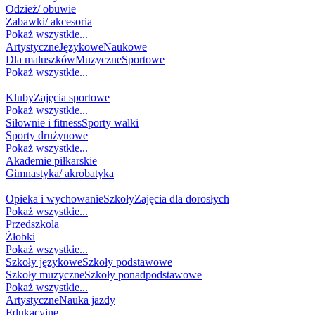
Odzież/ obuwie
Zabawki/ akcesoria
Pokaż wszystkie...
Artystyczne
Językowe
Naukowe
Dla maluszków
Muzyczne
Sportowe
Pokaż wszystkie...
SPORT
Kluby
Zajęcia sportowe
Pokaż wszystkie...
Siłownie i fitness
Sporty walki
Sporty drużynowe
Pokaż wszystkie...
Akademie piłkarskie
Gimnastyka/ akrobatyka
NAUKA
Opieka i wychowanie
Szkoły
Zajęcia dla dorosłych
Pokaż wszystkie...
Przedszkola
Żłobki
Pokaż wszystkie...
Szkoły językowe
Szkoły podstawowe
Szkoły muzyczne
Szkoły ponadpodstawowe
Pokaż wszystkie...
Artystyczne
Nauka jazdy
Edukacyjne