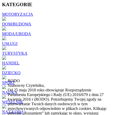
KATEGORIE
MOTORYZACJA
DOM/BUDOWA
MODA/URODA
USŁUGI
TURYSTYKA
HANDEL
DZIECKO
RODO
SPORT
Szanowny Czytelniku,
Od 25 maja 2018 roku obowiązuje Rozporządzenie
NAUKA
Parlamentu Europejskiego i Rady (UE) 2016/679 z dnia 27
kwietnia 2016 r (RODO). Potrzebujemy Twojej zgody na
WESELNIK
przetwarzanie Twoich danych osobowych w tym
przechowywanych odpowiednio w plikach cookies. Klikając
NA GŁODA
przycisk „Rozumiem” lub zamykając to okno, wyrażasz