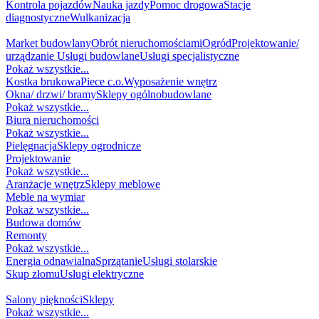
Kontrola pojazdów
Nauka jazdy
Pomoc drogowa
Stacje
diagnostyczne
Wulkanizacja
DOM / BUDOWA
Market budowlany
Obrót nieruchomościami
Ogród
Projektowanie/
urządzanie
Usługi budowlane
Usługi specjalistyczne
Pokaż wszystkie...
Kostka brukowa
Piece c.o.
Wyposażenie wnętrz
Okna/ drzwi/ bramy
Sklepy ogólnobudowlane
Pokaż wszystkie...
Biura nieruchomości
Pokaż wszystkie...
Pielęgnacja
Sklepy ogrodnicze
Projektowanie
Pokaż wszystkie...
Aranżacje wnętrz
Sklepy meblowe
Meble na wymiar
Pokaż wszystkie...
Budowa domów
Remonty
Pokaż wszystkie...
Energia odnawialna
Sprzątanie
Usługi stolarskie
Skup złomu
Usługi elektryczne
MODA I URODA
Salony piękności
Sklepy
Pokaż wszystkie...