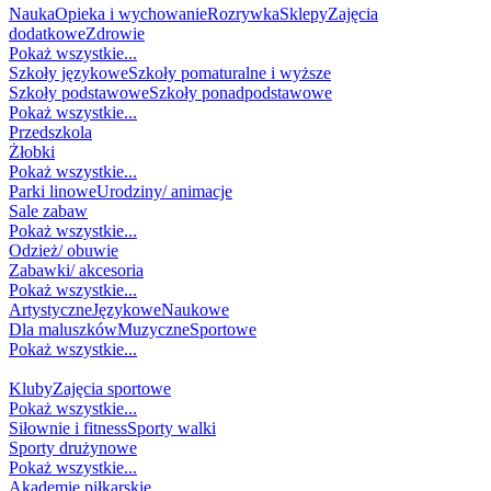
Nauka
Opieka i wychowanie
Rozrywka
Sklepy
Zajęcia
dodatkowe
Zdrowie
Pokaż wszystkie...
Szkoły językowe
Szkoły pomaturalne i wyższe
Szkoły podstawowe
Szkoły ponadpodstawowe
Pokaż wszystkie...
Przedszkola
Żłobki
Pokaż wszystkie...
Parki linowe
Urodziny/ animacje
Sale zabaw
Pokaż wszystkie...
Odzież/ obuwie
Zabawki/ akcesoria
Pokaż wszystkie...
Artystyczne
Językowe
Naukowe
Dla maluszków
Muzyczne
Sportowe
Pokaż wszystkie...
SPORT
Kluby
Zajęcia sportowe
Pokaż wszystkie...
Siłownie i fitness
Sporty walki
Sporty drużynowe
Pokaż wszystkie...
Akademie piłkarskie