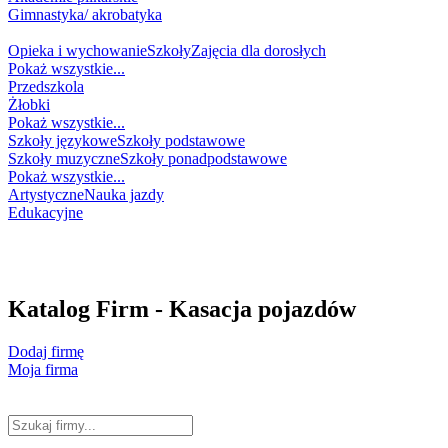
Gimnastyka/ akrobatyka
NAUKA
Opieka i wychowanie
Szkoły
Zajęcia dla dorosłych
Pokaż wszystkie...
Przedszkola
Żłobki
Pokaż wszystkie...
Szkoły językowe
Szkoły podstawowe
Szkoły muzyczne
Szkoły ponadpodstawowe
Pokaż wszystkie...
Artystyczne
Nauka jazdy
Edukacyjne
WESELNIK
NA GŁODA
NA ZDROWIE
Katalog Firm - Kasacja pojazdów
Dodaj firmę
Moja firma