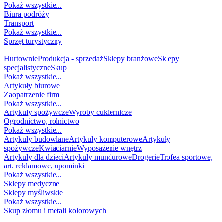
Pokaż wszystkie...
Biura podróży
Transport
Pokaż wszystkie...
Sprzęt turystyczny
HANDEL
Hurtownie
Produkcja - sprzedaż
Sklepy branżowe
Sklepy
specjalistyczne
Skup
Pokaż wszystkie...
Artykuły biurowe
Zaopatrzenie firm
Pokaż wszystkie...
Artykuły spożywcze
Wyroby cukiernicze
Ogrodnictwo, rolnictwo
Pokaż wszystkie...
Artykuły budowlane
Artykuły komputerowe
Artykuły
spożywcze
Kwiaciarnie
Wyposażenie wnętrz
Artykuły dla dzieci
Artykuły mundurowe
Drogerie
Trofea sportowe,
art. reklamowe, upominki
Pokaż wszystkie...
Sklepy medyczne
Sklepy myśliwskie
Pokaż wszystkie...
Skup złomu i metali kolorowych
DZIECKO