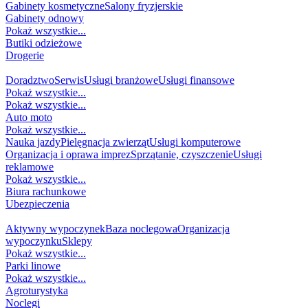
Gabinety kosmetyczne
Salony fryzjerskie
Gabinety odnowy
Pokaż wszystkie...
Butiki odzieżowe
Drogerie
USŁUGI
Doradztwo
Serwis
Usługi branżowe
Usługi finansowe
Pokaż wszystkie...
Pokaż wszystkie...
Auto moto
Pokaż wszystkie...
Nauka jazdy
Pielęgnacja zwierząt
Usługi komputerowe
Organizacja i oprawa imprez
Sprzątanie, czyszczenie
Usługi
reklamowe
Pokaż wszystkie...
Biura rachunkowe
Ubezpieczenia
TURYSTYKA I REKREACJA
Aktywny wypoczynek
Baza noclegowa
Organizacja
wypoczynku
Sklepy
Pokaż wszystkie...
Parki linowe
Pokaż wszystkie...
Agroturystyka
Noclegi