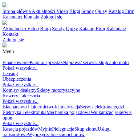
Strona główna
Aktualności
Video
Blogi
Sondy
Quizy
Katalog Firm
Kalendarz
Kontakt
Zaloguj się
Aktualności
Video
Blogi
Sondy
Quizy
Katalog Firm
Kalendarz
Kontakt
Zaloguj się
Menu
MOTORYZACJA
Finansowanie
Kupno/ sprzedaż
Naprawa/ serwis
Usługi auto moto
Pokaż wszystkie...
Leasing
Ubezpieczenia
Pokaż wszystkie...
Komisy/ dealerzy
Sklepy motoryzacyjne
Rowery i akcesoria
Pokaż wszystkie...
Blacharstwo i lakiernictwo
Klimatyzacja
Serwis elektronarzędzi
Elektryka i elektronika
Mechanika pojazdowa
Wulkanizacja/ serwis
opon
Pokaż wszystkie...
Kasacja pojazdów
Myjnie
Pielęgnacja
Skup złomu
Usługi
transportowe
Wypożyczalnie samochodów