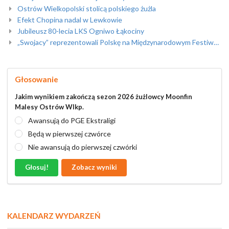
Ostrów Wielkopolski stolicą polskiego żużla
Efekt Chopina nadal w Lewkowie
Jubileusz 80-lecia LKS Ogniwo Łąkociny
„Swojacy” reprezentowali Polskę na Międzynarodowym Festiwalu Folklorystycznym w Portugalii /foto/
Głosowanie
Jakim wynikiem zakończą sezon 2026 żużlowcy Moonfin
Malesy Ostrów Wlkp.
Awansują do PGE Ekstraligi
Będą w pierwszej czwórce
Nie awansują do pierwszej czwórki
Głosuj!
Zobacz wyniki
KALENDARZ WYDARZEŃ