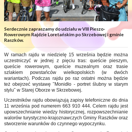
Serdecznie zapraszamy do udziału w VIII Pieszo-
Rowerowym Rajdzie Loretańskim po Skrzebowej i gminie
Raszków.
W ramach rajdu w niedzielę 15 września będzie można
uczestniczyć w jednej z pięciu tras: queście pieszym,
queście rowerowym, queście muzealnym oraz trasie
szlakiem powstańców wielkopolskich (w dwóch
wariantach). Podczas rajdu po raz ostatni można będzie
też obejrzeć wystawę "Monidło - portret ślubny w starym
stylu" w Starej Oborze w Skrzebowej.
Uczestników rajdu obowiązują zapisy telefoniczne do dnia
11 września pod numerem 663 910 444. Celem rajdu jest
upowszechnianie wiedzy historycznej, rozpowszechnianie
walorów turystyczno-krajoznawczych Gminy Raszków oraz
stworzenie warunków do czynnego wypoczynku.