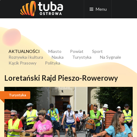
Menu
AKTUALNOŚCI
Miasto
Powiat
Sport
Rozrywka i kultura
Nauka
Turystyka
Na Sygnale
Kącik Prasowy
Polityka
Loretański Rajd Pieszo-Rowerowy
Turystyka