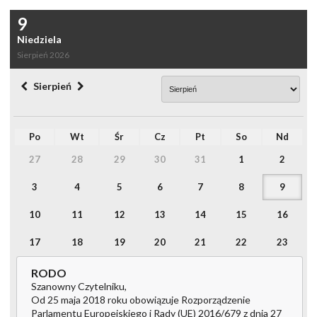
9
Niedziela
Sierpień 2026
Sierpień
Po
Wt
Śr
Cz
Pt
So
Nd
27
28
29
30
31
1
2
3
4
5
6
7
8
9
10
11
12
13
14
15
16
17
18
19
20
21
22
23
24
25
26
27
28
29
30
RODO
Szanowny Czytelniku,
31
1
2
3
4
5
6
Od 25 maja 2018 roku obowiązuje Rozporządzenie
Parlamentu Europejskiego i Rady (UE) 2016/679 z dnia 27