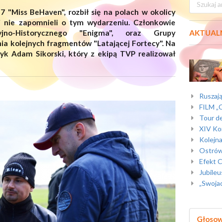
"Miss BeHaven", rozbił się na polach w okolicy
ii nie zapomnieli o tym wydarzeniu. Członkowie
AKTUAL
yjno-Historycznego "Enigma", oraz Grupy
nia kolejnych fragmentów "Latającej Fortecy". Na
ryk Adam Sikorski, który z ekipą TVP realizował
Ruszają
FILM „C
Tour de
XIV Konce
Kolejna
Ostrów 
Efekt C
Jubileu
„Swojacy” re
Głoso