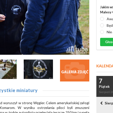
Jakim w
Malesy 
Awa
Będ
Nie
Głos
KALEND
7
Piątek
ystkie miniatury
Sierpień 
d wyruszył w stronę Węgier. Celem amerykańskiej załogi
Sier
omarom. W wyniku ostrzelania piloci byli zmuszeni
a w trybie autopilota przeleciała jeszcze 250 km i runęła