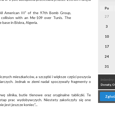
Po
27
3
10
17
24
31
cznych mieszkańców, a szczątki i większe części poszycia
imieniny:
arczych. Jednak w ziemi nadal spoczywały fragmenty o
Donaty, O
ę silnika, butle tlenowe oraz oryginalne tabliczki. Te
Zgłoś
 etap prac wydobywczych. Niestety zakończyły się one
e jest jeszcze koniec"...