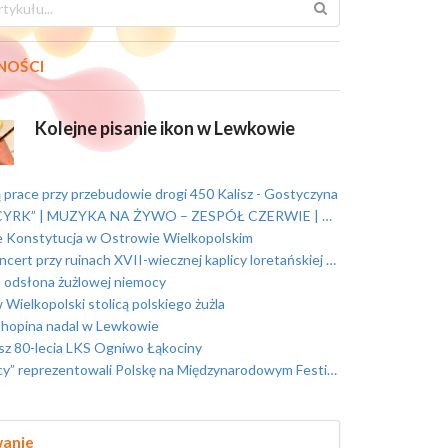
NOŚCI
Kolejne pisanie ikon w Lewkowie
 prace przy przebudowie drogi 450 Kalisz - Gostyczyna
YRK” | MUZYKA NA ŻYWO – ZESPÓŁ CZERWIE | Amfiteatr
 Konstytucja w Ostrowie Wielkopolskim
rt przy ruinach XVII-wiecznej kaplicy loretańskiej w Skrzebowej
 odsłona żużlowej niemocy
Wielkopolski stolicą polskiego żużla
hopina nadal w Lewkowie
sz 80-lecia LKS Ogniwo Łąkociny
prezentowali Polskę na Międzynarodowym Festiwalu Folklorystycznym w Portugalii /foto/
wanie