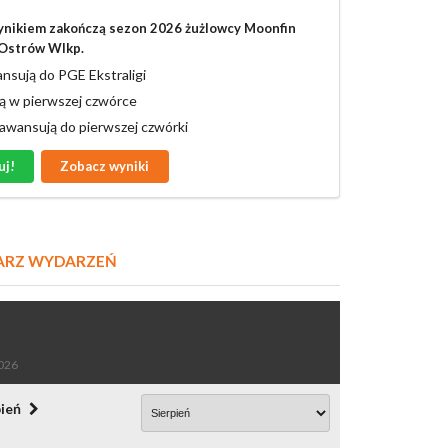
ynikiem zakończą sezon 2026 żużlowcy Moonfin
Ostrów Wlkp.
nsują do PGE Ekstraligi
ą w pierwszej czwórce
 awansują do pierwszej czwórki
uj!
Zobacz wyniki
ARZ WYDARZEŃ
2026
pień