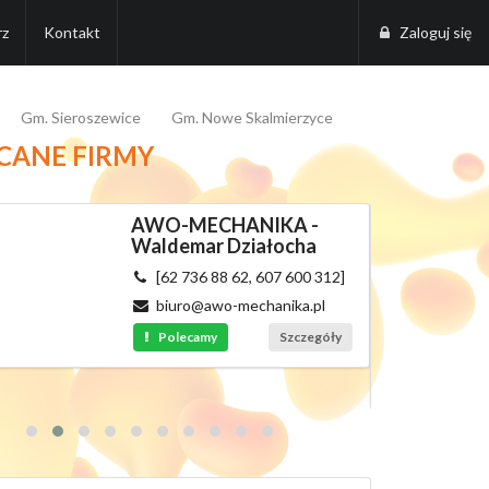
rz
Kontakt
Zaloguj się
Gm. Sieroszewice
Gm. Nowe Skalmierzyce
CANE FIRMY
AWO-MECHANIKA -
Waldemar Działocha
[62 736 88 62, 607 600 312]
biuro@awo-mechanika.pl
Polecamy
Szczegóły