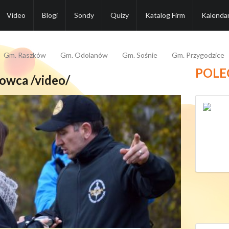
Video
Blogi
Sondy
Quizy
Katalog Firm
Kalenda
Gm. Raszków
Gm. Odolanów
Gm. Sośnie
Gm. Przygodzice
POLE
owca /video/
Infornet - Szkolenia
Unijne
798 932 003
biuro@szkoleniaunijne.eu
Polecamy
Szczegóły