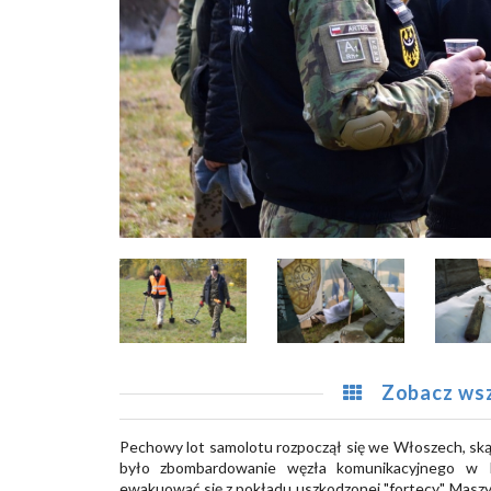
Zobacz wsz
Pechowy lot samolotu rozpoczął się we Włoszech, ską
było zbombardowanie węzła komunikacyjnego w K
ewakuować się z pokładu uszkodzonej "fortecy". Maszyn