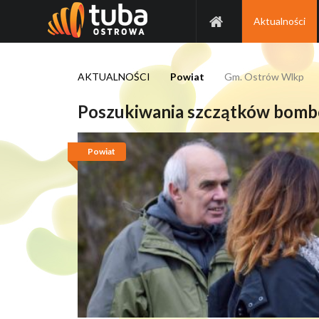
Aktualności
AKTUALNOŚCI
Powiat
Gm. Ostrów Wlkp
Poszukiwania szczątków bomb
Grupa CEZAB
Powiat
62 / 735 55 56
biuro@cezab.pl
Polecamy
Szczegóły