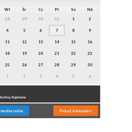
Wt
Śr
Cz
Pt
So
Nd
28
29
30
31
1
2
4
5
6
7
8
9
11
12
13
14
15
16
18
19
20
21
22
23
25
26
27
28
29
30
1
2
3
4
5
6
lechny, Kajetana
 wydarzenie
Pokaż kalendarz