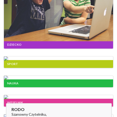
DZIECKO
SPORT
NAUKA
WESELNIK
RODO
Szanowny Czytelniku,