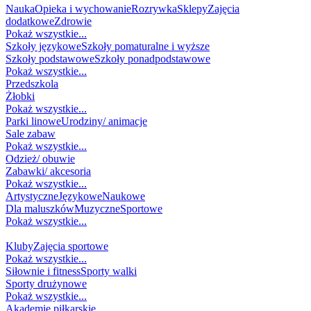
Nauka
Opieka i wychowanie
Rozrywka
Sklepy
Zajęcia
dodatkowe
Zdrowie
Pokaż wszystkie...
Szkoły językowe
Szkoły pomaturalne i wyższe
Szkoły podstawowe
Szkoły ponadpodstawowe
Pokaż wszystkie...
Przedszkola
Żłobki
Pokaż wszystkie...
Parki linowe
Urodziny/ animacje
Sale zabaw
Pokaż wszystkie...
Odzież/ obuwie
Zabawki/ akcesoria
Pokaż wszystkie...
Artystyczne
Językowe
Naukowe
Dla maluszków
Muzyczne
Sportowe
Pokaż wszystkie...
SPORT
Kluby
Zajęcia sportowe
Pokaż wszystkie...
Siłownie i fitness
Sporty walki
Sporty drużynowe
Pokaż wszystkie...
Akademie piłkarskie