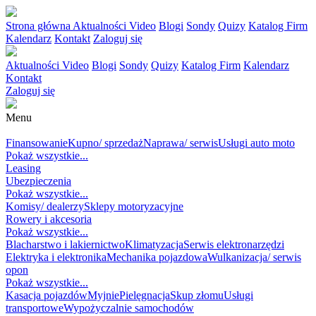
Strona główna
Aktualności
Video
Blogi
Sondy
Quizy
Katalog Firm
Kalendarz
Kontakt
Zaloguj się
Aktualności
Video
Blogi
Sondy
Quizy
Katalog Firm
Kalendarz
Kontakt
Zaloguj się
Menu
MOTORYZACJA
Finansowanie
Kupno/ sprzedaż
Naprawa/ serwis
Usługi auto moto
Pokaż wszystkie...
Leasing
Ubezpieczenia
Pokaż wszystkie...
Komisy/ dealerzy
Sklepy motoryzacyjne
Rowery i akcesoria
Pokaż wszystkie...
Blacharstwo i lakiernictwo
Klimatyzacja
Serwis elektronarzędzi
Elektryka i elektronika
Mechanika pojazdowa
Wulkanizacja/ serwis
opon
Pokaż wszystkie...
Kasacja pojazdów
Myjnie
Pielęgnacja
Skup złomu
Usługi
transportowe
Wypożyczalnie samochodów