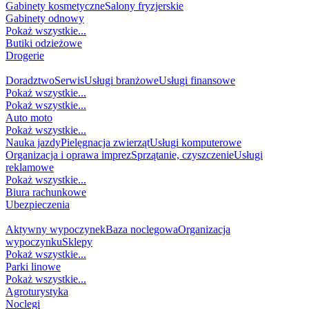
Gabinety kosmetyczne
Salony fryzjerskie
Gabinety odnowy
Pokaż wszystkie...
Butiki odzieżowe
Drogerie
USŁUGI
Doradztwo
Serwis
Usługi branżowe
Usługi finansowe
Pokaż wszystkie...
Pokaż wszystkie...
Auto moto
Pokaż wszystkie...
Nauka jazdy
Pielęgnacja zwierząt
Usługi komputerowe
Organizacja i oprawa imprez
Sprzątanie, czyszczenie
Usługi
reklamowe
Pokaż wszystkie...
Biura rachunkowe
Ubezpieczenia
TURYSTYKA I REKREACJA
Aktywny wypoczynek
Baza noclegowa
Organizacja
wypoczynku
Sklepy
Pokaż wszystkie...
Parki linowe
Pokaż wszystkie...
Agroturystyka
Noclegi