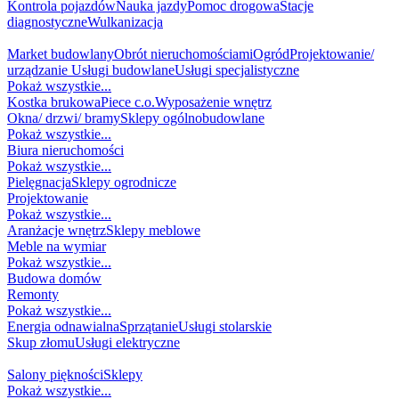
Kontrola pojazdów
Nauka jazdy
Pomoc drogowa
Stacje
diagnostyczne
Wulkanizacja
DOM / BUDOWA
Market budowlany
Obrót nieruchomościami
Ogród
Projektowanie/
urządzanie
Usługi budowlane
Usługi specjalistyczne
Pokaż wszystkie...
Kostka brukowa
Piece c.o.
Wyposażenie wnętrz
Okna/ drzwi/ bramy
Sklepy ogólnobudowlane
Pokaż wszystkie...
Biura nieruchomości
Pokaż wszystkie...
Pielęgnacja
Sklepy ogrodnicze
Projektowanie
Pokaż wszystkie...
Aranżacje wnętrz
Sklepy meblowe
Meble na wymiar
Pokaż wszystkie...
Budowa domów
Remonty
Pokaż wszystkie...
Energia odnawialna
Sprzątanie
Usługi stolarskie
Skup złomu
Usługi elektryczne
MODA I URODA
Salony piękności
Sklepy
Pokaż wszystkie...