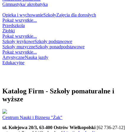
Gimnastyka/ akrobatyka
NAUKA
Opieka i wychowanie
Szkoły
Zajęcia dla dorosłych
Pokaż wszystkie...
Przedszkola
Żłobki
Pokaż wszystkie...
Szkoły językowe
Szkoły podstawowe
Szkoły muzyczne
Szkoły ponadpodstawowe
Pokaż wszystkie...
Artystyczne
Nauka jazdy
Edukacyjne
WESELNIK
NA GŁODA
NA ZDROWIE
Katalog Firm - Szkoły pomaturalne i
wyższe
Centrum Nauki i Biznesu "Żak"
ul. Kolejowa 20/3, 63-400 Ostrów Wielkopolski
[62 736-27-12]