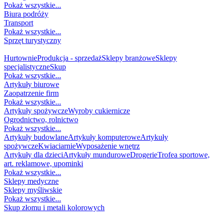
Pokaż wszystkie...
Biura podróży
Transport
Pokaż wszystkie...
Sprzęt turystyczny
HANDEL
Hurtownie
Produkcja - sprzedaż
Sklepy branżowe
Sklepy
specjalistyczne
Skup
Pokaż wszystkie...
Artykuły biurowe
Zaopatrzenie firm
Pokaż wszystkie...
Artykuły spożywcze
Wyroby cukiernicze
Ogrodnictwo, rolnictwo
Pokaż wszystkie...
Artykuły budowlane
Artykuły komputerowe
Artykuły
spożywcze
Kwiaciarnie
Wyposażenie wnętrz
Artykuły dla dzieci
Artykuły mundurowe
Drogerie
Trofea sportowe,
art. reklamowe, upominki
Pokaż wszystkie...
Sklepy medyczne
Sklepy myśliwskie
Pokaż wszystkie...
Skup złomu i metali kolorowych
DZIECKO