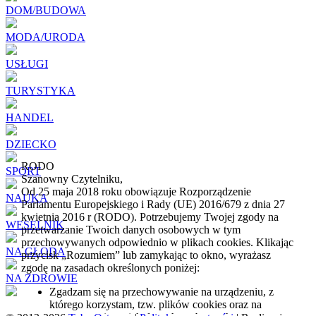
DOM/BUDOWA
MODA/URODA
USŁUGI
TURYSTYKA
HANDEL
DZIECKO
RODO
SPORT
Szanowny Czytelniku,
Od 25 maja 2018 roku obowiązuje Rozporządzenie
NAUKA
Parlamentu Europejskiego i Rady (UE) 2016/679 z dnia 27
kwietnia 2016 r (RODO). Potrzebujemy Twojej zgody na
WESELNIK
przetwarzanie Twoich danych osobowych w tym
przechowywanych odpowiednio w plikach cookies. Klikając
NA GŁODA
przycisk „Rozumiem” lub zamykając to okno, wyrażasz
zgodę na zasadach określonych poniżej:
NA ZDROWIE
Zgadzam się na przechowywanie na urządzeniu, z
którego korzystam, tzw. plików cookies oraz na