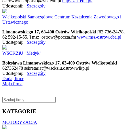
ostrowwielkopolski@zak.edu.pl
http://zak.edu.pl/
Udostępnij:
Szczegóły
Wielkopolski Samorządowe Centrum Kształcenia Zawodowego i
Ustawicznego
Limanowskiego 17, 63-400 Ostrów Wielkopolski
[62 736-24-78,
62 592-15-55, ]
msz_ostrow@poczta.fm
www.msz-ostrow.cba.pl
Udostępnij:
Szczegóły
WSCKZiU "Medyk"
Bolesława Limanowskiego 17, 63-400 Ostrów Wielkopolski
627362478
sekretariat@wsckziu.ostrowwlkp.pl
Udostępnij:
Szczegóły
Dodaj firmę
Moja firma
KATEGORIE
MOTORYZACJA