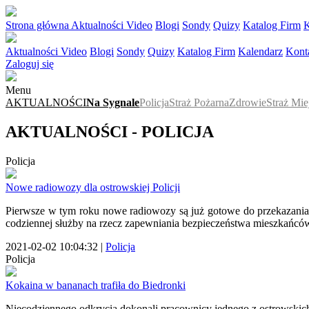
Strona główna
Aktualności
Video
Blogi
Sondy
Quizy
Katalog Firm
K
Aktualności
Video
Blogi
Sondy
Quizy
Katalog Firm
Kalendarz
Kont
Zaloguj się
Menu
AKTUALNOŚCI
Na Sygnale
Policja
Straż Pożarna
Zdrowie
Straż Mie
AKTUALNOŚCI - POLICJA
Policja
Nowe radiowozy dla ostrowskiej Policji
Pierwsze w tym roku nowe radiowozy są już gotowe do przekazania
codziennej służby na rzecz zapewniania bezpieczeństwa mieszkańcó
2021-02-02 10:04:32
|
Policja
Policja
Kokaina w bananach trafiła do Biedronki
Niecodziennego odkrycia dokonali pracownicy jednego z ostrowski