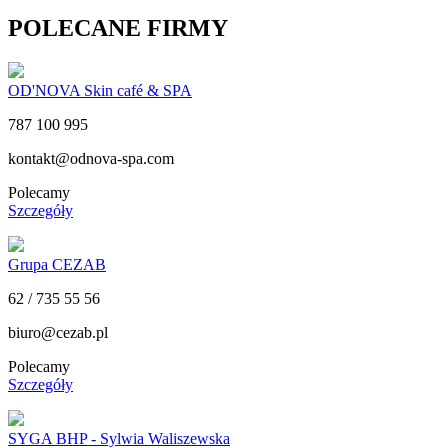
POLECANE FIRMY
OD'NOVA Skin café & SPA
787 100 995
kontakt@odnova-spa.com
Polecamy
Szczegóły
Grupa CEZAB
62 / 735 55 56
biuro@cezab.pl
Polecamy
Szczegóły
SYGA BHP - Sylwia Waliszewska