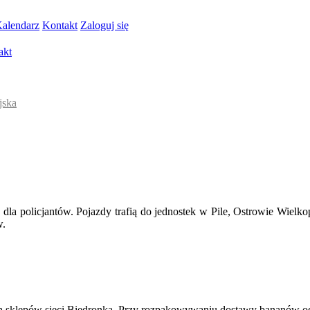
alendarz
Kontakt
Zaloguj się
akt
jska
 dla policjantów. Pojazdy trafią do jednostek w Pile, Ostrowie W
w.
ch sklepów sieci Biedronka. Przy rozpakowywaniu dostawy bananów od