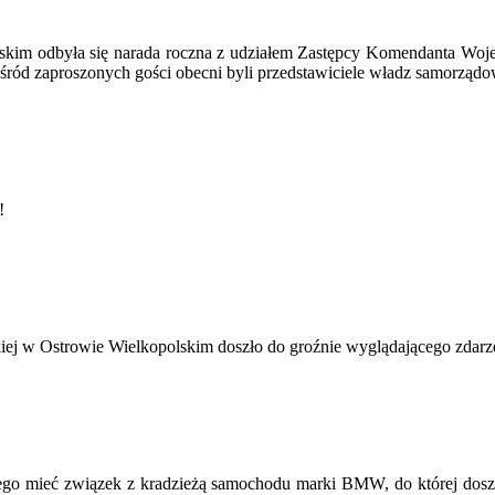
skim odbyła się narada roczna z udziałem Zastępcy Komendanta Woj
ód zaproszonych gości obecni byli przedstawiciele władz samorządow
!
ej w Ostrowie Wielkopolskim doszło do groźnie wyglądającego zdarz
ego mieć związek z kradzieżą samochodu marki BMW, do której dosz