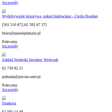
Szczegóły
Wydobywanie kruszywa, usługi budowlane - Cieśla Bogdan
[501 510 872,62 592 67 37]
biuro@piasekplukany.pl
Polecamy
Szczegóły
Zakład Stolarski Jarosław Wojtczak
62 739 82 21
palisada@poczta.onet.pl
Polecamy
Szczegóły
Smakosz
62 591 14 48