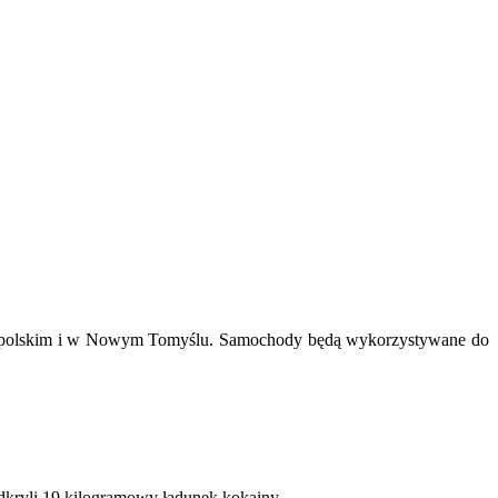
ielkopolskim i w Nowym Tomyślu. Samochody będą wykorzystywane do
kryli 19 kilogramowy ładunek kokainy.