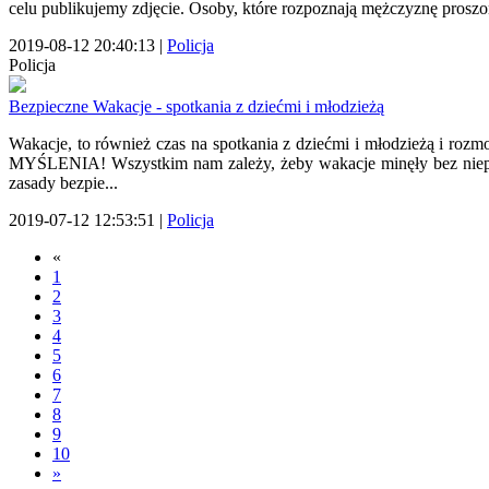
celu publikujemy zdjęcie. Osoby, które rozpoznają mężczyznę proszon
2019-08-12 20:40:13
|
Policja
Policja
Bezpieczne Wakacje - spotkania z dziećmi i młodzieżą
Wakacje, to również czas na spotkania z dziećmi i młodzieżą i ro
MYŚLENIA! Wszystkim nam zależy, żeby wakacje minęły bez niepot
zasady bezpie...
2019-07-12 12:53:51
|
Policja
«
1
2
3
4
5
6
7
8
9
10
»