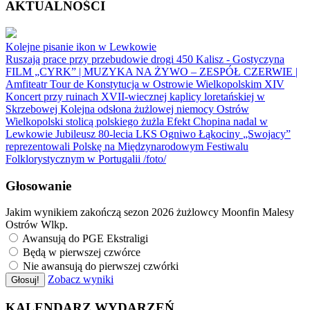
AKTUALNOŚCI
Kolejne pisanie ikon w Lewkowie
Ruszają prace przy przebudowie drogi 450 Kalisz - Gostyczyna
FILM „CYRK” | MUZYKA NA ŻYWO – ZESPÓŁ CZERWIE |
Amfiteatr
Tour de Konstytucja w Ostrowie Wielkopolskim
XIV
Koncert przy ruinach XVII-wiecznej kaplicy loretańskiej w
Skrzebowej
Kolejna odsłona żużlowej niemocy
Ostrów
Wielkopolski stolicą polskiego żużla
Efekt Chopina nadal w
Lewkowie
Jubileusz 80-lecia LKS Ogniwo Łąkociny
„Swojacy”
reprezentowali Polskę na Międzynarodowym Festiwalu
Folklorystycznym w Portugalii /foto/
Głosowanie
Jakim wynikiem zakończą sezon 2026 żużlowcy Moonfin Malesy
Ostrów Wlkp.
Awansują do PGE Ekstraligi
Będą w pierwszej czwórce
Nie awansują do pierwszej czwórki
Zobacz wyniki
Głosuj!
KALENDARZ WYDARZEŃ