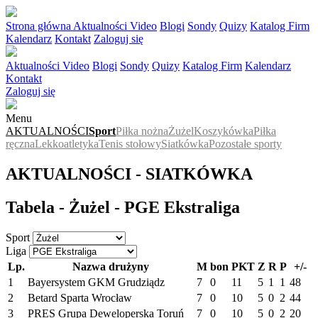
Strona główna
Aktualności
Video
Blogi
Sondy
Quizy
Katalog Firm
Kalendarz
Kontakt
Zaloguj się
Aktualności
Video
Blogi
Sondy
Quizy
Katalog Firm
Kalendarz
Kontakt
Zaloguj się
Menu
AKTUALNOŚCI
Sport
Piłka nożna
Żużel
Koszykówka
Piłka
ręczna
Lekkoatletyka
Tenis stołowy
Siatkówka
Pozostałe sporty
AKTUALNOŚCI - SIATKÓWKA
Tabela - Żużel - PGE Ekstraliga
Sport
Liga
Lp.
Nazwa drużyny
M
bon
PKT
Z
R
P
+/-
1
Bayersystem GKM Grudziądz
7
0
11
5
1
1
48
2
Betard Sparta Wrocław
7
0
10
5
0
2
44
3
PRES Grupa Deweloperska Toruń
7
0
10
5
0
2
20