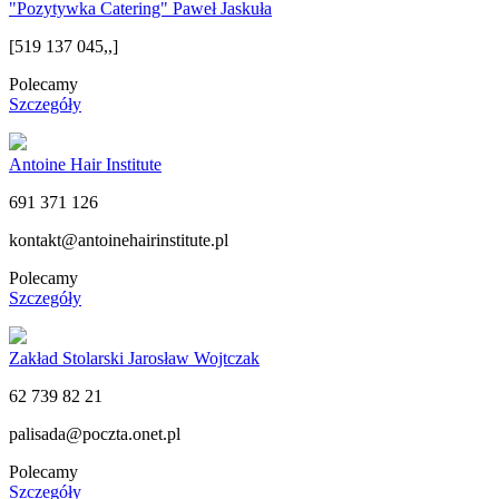
"Pozytywka Catering" Paweł Jaskuła
[519 137 045,,]
Polecamy
Szczegóły
Antoine Hair Institute
691 371 126
kontakt@antoinehairinstitute.pl
Polecamy
Szczegóły
Zakład Stolarski Jarosław Wojtczak
62 739 82 21
palisada@poczta.onet.pl
Polecamy
Szczegóły