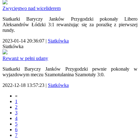
Zwycięstwo nad wiceliderem
Siatkarki Baryczy Janków Przygodzki pokonały Libero
Aleksandrów Łódzki 3:1 rewanżując się za porażkę z pierwszej
rundy.
2023-01-14 20:36:07
|
Siatkówka
Siatkówka
Rewanż w pełni udany
Siatkarki Baryczy Janków Przygodzki pewnie pokonały w
wyjazdowym meczu Szamotulanina Szamotuły 3:0.
2022-12-18 13:57:23
|
Siatkówka
«
1
2
3
4
5
6
7