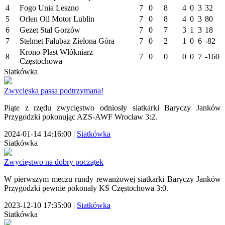
4
Fogo Unia Leszno
7
0
8
4
0
3
32
5
Orlen Oil Motor Lublin
7
0
8
4
0
3
80
6
Gezet Stal Gorzów
7
0
7
3
1
3
18
7
Stelmet Falubaz Zielona Góra
7
0
2
1
0
6
-82
Krono-Plast Włókniarz
8
7
0
0
0
0
7
-160
Częstochowa
Siatkówka
Zwycięska passa podtrzymana!
Piąte z rzędu zwycięstwo odniosły siatkarki Baryczy Janków
Przygodzki pokonując AZS-AWF Wrocław 3:2.
2024-01-14 14:16:00
|
Siatkówka
Siatkówka
Zwycięstwo na dobry początek
W pierwszym meczu rundy rewanżowej siatkarki Baryczy Janków
Przygodzki pewnie pokonały KS Częstochowa 3:0.
2023-12-10 17:35:00
|
Siatkówka
Siatkówka