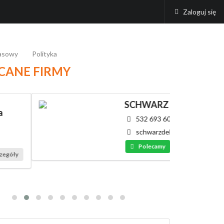
Zaloguj się
rasowy
Polityka
CANE FIRMY
SCHWARZ - Dekar
532 693 607
schwarzdekar@interia.pl
Polecamy
Szczegóły