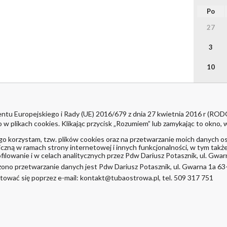
Po
27
3
10
17
24
ntu Europejskiego i Rady (UE) 2016/679 z dnia 27 kwietnia 2016 r (RO
ikach cookies. Klikając przycisk „Rozumiem” lub zamykając to okno, w
31
go korzystam, tzw. plików cookies oraz na przetwarzanie moich danych 
czną w ramach strony internetowej i innych funkcjonalności, w tym takż
imieniny:
filowanie i w celach analitycznych przez Pdw Dariusz Potasznik, ul. Gwa
Jakuba, S
no przetwarzanie danych jest Pdw Dariusz Potasznik, ul. Gwarna 1a 63
ować się poprzez e-mail: kontakt@tubaostrowa.pl, tel. 509 317 751
Zgłoś
2-2026
Tuba Ostrowa
|
Polityka prywatności
|
Realizacja -
ZSOF