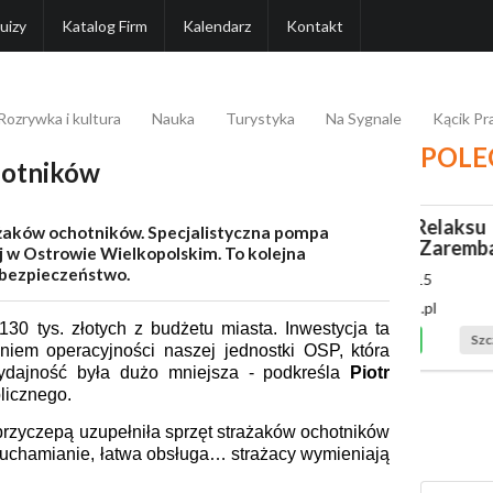
uizy
Katalog Firm
Kalendarz
Kontakt
Rozrywka i kultura
Nauka
Turystyka
Na Sygnale
Kącik P
POLE
hotników
Akademia Relaksu
ażaków ochotników. Specjalistyczna pompa
Katarzyna Zaremba
j w Ostrowie Wielkopolskim. To kolejna
 bezpieczeństwo.
516 769 415
kazar2@o2.pl
30 tys. złotych z budżetu miasta. Inwestycja ta
Polecamy
Szczegóły
iem operacyjności naszej jednostki OSP, która
ydajność była dużo mniejsza - podkreśla
Piotr
licznego.
zyczepą uzupełniła sprzęt strażaków ochotników
 uruchamianie, łatwa obsługa… strażacy wymieniają