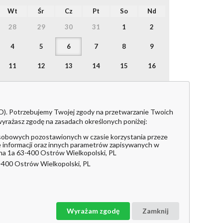
Wt
Śr
Cz
Pt
So
Nd
28
29
30
31
1
2
4
5
6
7
8
9
11
12
13
14
15
16
18
19
20
21
22
23
25
26
27
28
29
30
DO). Potrzebujemy Twojej zgody na przetwarzanie Twoich
yrażasz zgodę na zasadach określonych poniżej:
1
2
3
4
5
6
osobowych pozostawionych w czasie korzystania przeze
e informacji oraz innych parametrów zapisywanych w
rna 1a 63-400 Ostrów Wielkopolski, PL
ławy, Wincentego
-400 Ostrów Wielkopolski, PL
 wydarzenie
Pokaż kalendarz
Wyrażam zgodę
Zamknij
TWARE