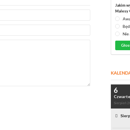
Jakim w
Malesy 
Awa
Będ
Nie
Głos
KALEND
6
Czwart
Sierpień 
Sier