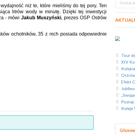
dajność niż te, które mieliśmy do tej pory. Ten
ca litrów wody w minutę. Dzięki tej inwestycji
za - mówi
Jakub Muszyński
, prezes OSP Ostrów
AKTUAL
aków ochotników, 35 z nich posiada odpowiednie
Tour de
XIV Konce
Kolejna
Ostrów 
Efekt C
Jubileu
„Swojacy” re
Poznaj 
Koleje Wi
Głoso