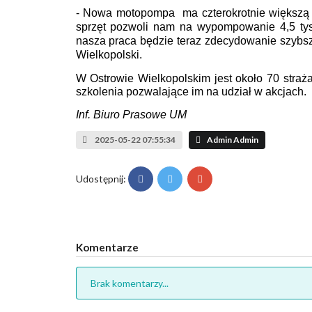
- Nowa motopompa ma czterokrotnie większą wy
sprzęt pozwoli nam na wypompowanie 4,5 tysią
nasza praca będzie teraz zdecydowanie szybs
Wielkopolski.
W Ostrowie Wielkopolskim jest około 70 straż
szkolenia pozwalające im na udział w akcjach.
Inf. Biuro Prasowe UM
2025-05-22 07:55:34
Admin Admin
Udostępnij:
Komentarze
Brak komentarzy...