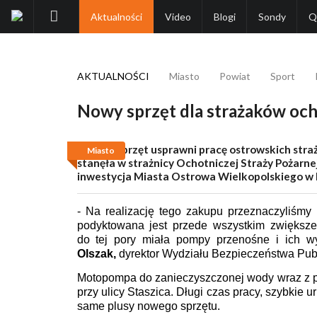
Aktualności
Video
Blogi
Sondy
Q
AKTUALNOŚCI
Miasto
Powiat
Sport
Nowy sprzęt dla strażaków oc
Przedsiębiorstwo
Kolejny sprzęt usprawni pracę ostrowskich str
Miasto
Handlowe KaDa
stanęła w strażnicy Ochotniczej Straży Pożarne
inwestycja Miasta Ostrowa Wielkopolskiego w
[62 735 10 15, 62 592 11 60]
kada@kada.com.pl
- Na realizację tego zakupu przeznaczyliśmy 1
Polecamy
Szczegóły
podyktowana jest przede wszystkim zwiększen
do tej pory miała pompy przenośne i ich w
Olszak
,
dyrektor Wydziału Bezpieczeństwa Pub
Motopompa do zanieczyszczonej wody wraz z pr
przy ulicy Staszica. Długi czas pracy, szybkie
same plusy nowego sprzętu.