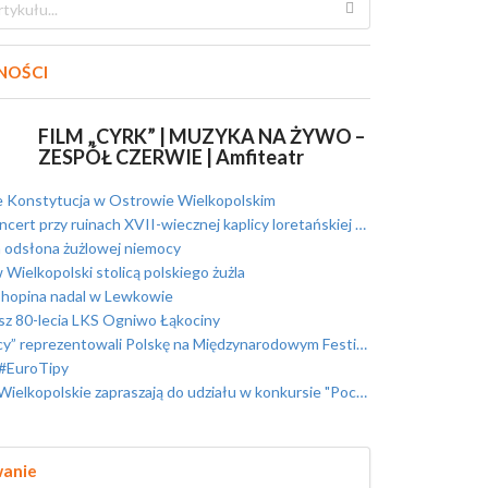
NOŚCI
FILM „CYRK” | MUZYKA NA ŻYWO –
ZESPÓŁ CZERWIE | Amfiteatr
 Konstytucja w Ostrowie Wielkopolskim
rt przy ruinach XVII-wiecznej kaplicy loretańskiej w Skrzebowej
 odsłona żużlowej niemocy
Wielkopolski stolicą polskiego żużla
hopina nadal w Lewkowie
sz 80-lecia LKS Ogniwo Łąkociny
prezentowali Polskę na Międzynarodowym Festiwalu Folklorystycznym w Portugalii /foto/
#EuroTipy
elkopolskie zapraszają do udziału w konkursie "Pociąg do Sztuki"
wanie