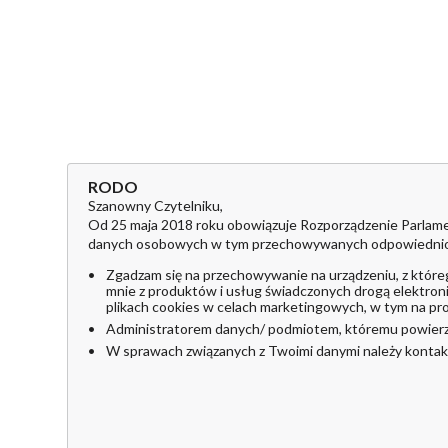
RODO
Szanowny Czytelniku,
Od 25 maja 2018 roku obowiązuje Rozporządzenie Parlame
danych osobowych w tym przechowywanych odpowiednio w pl
Zgadzam się na przechowywanie na urządzeniu, z które
mnie z produktów i usług świadczonych drogą elektroni
plikach cookies w celach marketingowych, w tym na pro
Administratorem danych/ podmiotem, któremu powierzo
W sprawach związanych z Twoimi danymi należy kontakt
Cele przetwarzania danych:
© 201
marketing, w tym profilowanie i cele analityczne