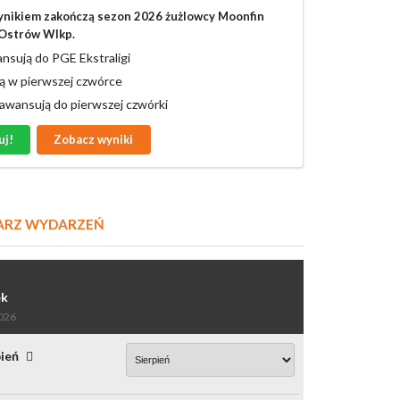
ynikiem zakończą sezon 2026 żużlowcy Moonfin
Ostrów Wlkp.
nsują do PGE Ekstraligi
ą w pierwszej czwórce
 awansują do pierwszej czwórki
uj!
Zobacz wyniki
ARZ WYDARZEŃ
ek
2026
pień