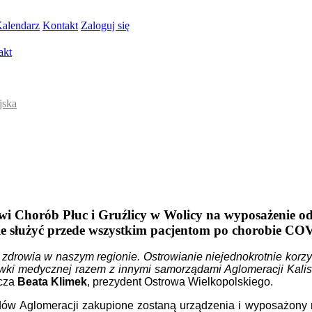
alendarz
Kontakt
Zaloguj się
akt
jska
owi Chorób Płuc i Gruźlicy w Wolicy na wyposażenie od
ie służyć przede wszystkim pacjentom po chorobie CO
drowia w naszym regionie. Ostrowianie niejednokrotnie korzyst
ówki medycznej razem z innymi samorządami Aglomeracji Kalis
cza
Beata Klimek
, prezydent Ostrowa Wielkopolskiego.
dów Aglomeracji zakupione zostaną urządzenia i wyposażony 