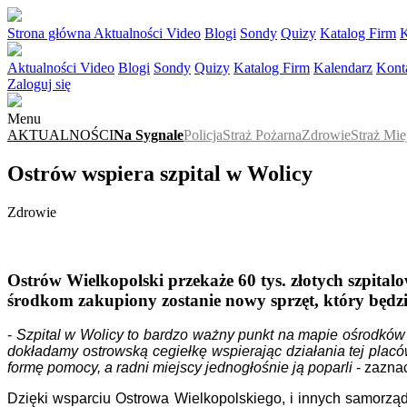
Strona główna
Aktualności
Video
Blogi
Sondy
Quizy
Katalog Firm
K
Aktualności
Video
Blogi
Sondy
Quizy
Katalog Firm
Kalendarz
Kont
Zaloguj się
Menu
AKTUALNOŚCI
Na Sygnale
Policja
Straż Pożarna
Zdrowie
Straż Mie
Ostrów wspiera szpital w Wolicy
Zdrowie
Ostrów Wielkopolski przekaże 60 tys. złotych szpital
środkom zakupiony zostanie nowy sprzęt, który będz
-
Szpital w Wolicy to bardzo ważny punkt na mapie ośrodków z
dokładamy ostrowską cegiełkę wspierając działania tej plac
formę pomocy, a radni miejscy jednogłośnie ją poparli
- zazna
Dzięki wsparciu Ostrowa Wielkopolskiego, i innych samorzą