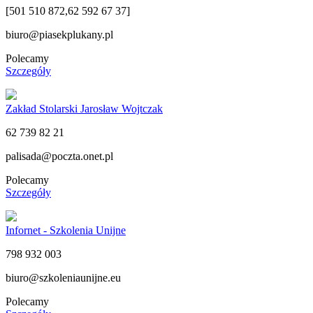
[501 510 872,62 592 67 37]
biuro@piasekplukany.pl
Polecamy
Szczegóły
Zakład Stolarski Jarosław Wojtczak
62 739 82 21
palisada@poczta.onet.pl
Polecamy
Szczegóły
Infornet - Szkolenia Unijne
798 932 003
biuro@szkoleniaunijne.eu
Polecamy