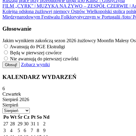
Ruszają prace przy przebudowie drogi 450 Kalisz - Gostyczyna
FILM „CYRK” | MUZYKA NA ŻYWO – ZESPÓŁ CZERWIE | Amf
Kolejna odsłona żużlowej niemocy
Ostrów Wielkopolski stolicą pols
Międzynarodowym Festiwalu Folklorystycznym w Portugalii /foto/
P
Głosowanie
Jakim wynikiem zakończą sezon 2026 żużlowcy Moonfin Malesy Os
Awansują do PGE Ekstraligi
Będą w pierwszej czwórce
Nie awansują do pierwszej czwórki
Zobacz wyniki
Głosuj!
KALENDARZ WYDARZEŃ
6
Czwartek
Sierpień 2026
Sierpień
Po
Wt
Śr
Cz
Pt
So
Nd
27
28
29
30
31
1
2
3
4
5
6
7
8
9