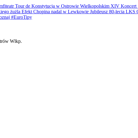
iteatr
Tour de Konstytucja w Ostrowie Wielkopolskim
XIV Koncert p
kiego żużla
Efekt Chopina nadal w Lewkowie
Jubileusz 80-lecia LK
oznaj #EuroTipy
trów Wlkp.