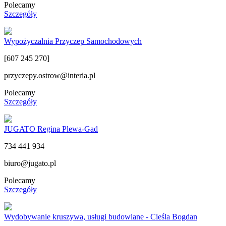
Polecamy
Szczegóły
Wypożyczalnia Przyczep Samochodowych
[607 245 270]
przyczepy.ostrow@interia.pl
Polecamy
Szczegóły
JUGATO Regina Plewa-Gad
734 441 934
biuro@jugato.pl
Polecamy
Szczegóły
Wydobywanie kruszywa, usługi budowlane - Cieśla Bogdan