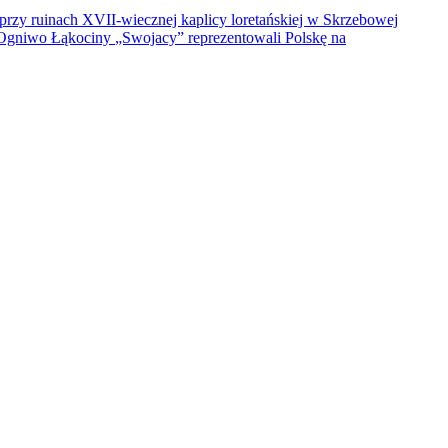
rzy ruinach XVII-wiecznej kaplicy loretańskiej w Skrzebowej
S Ogniwo Łąkociny
„Swojacy” reprezentowali Polskę na