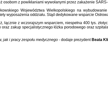
wnież osobom z powikłaniami wywołanymi przez zakażenie SARS
ałkowskiego Województwa Wielkopolskiego na wybudowanie 
estety wyposażenia oddziału. Stąd dedykowane wsparcie Ostro
, łącznie z wczorajszym wsparciem, niespełna 400 tys. złotych
oraz zakup specjalistycznego łóżka porodowego oraz szpitala 
w, jak i pracy zespołu medycznego
- dodaje prezydent
Beata Kl